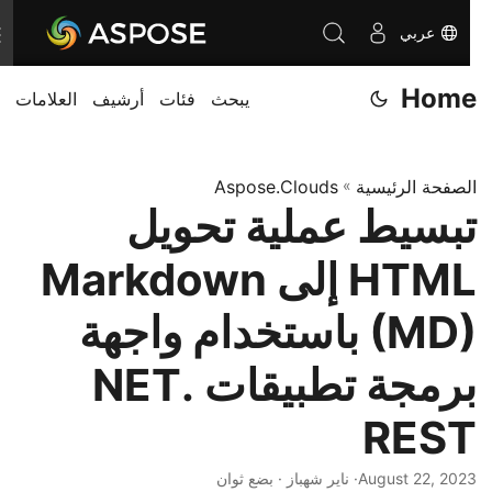
عربي
T
o
Home
يبحث
فئات
أرشيف
العلامات
g
g
l
الصفحة الرئيسية
»
Aspose.Clouds
e
تبسيط عملية تحويل
n
a
HTML إلى Markdown
v
i
(MD) باستخدام واجهة
g
برمجة تطبيقات .NET
a
t
REST
i
o
August 22, 2023
· ناير شهباز · بضع ثوان