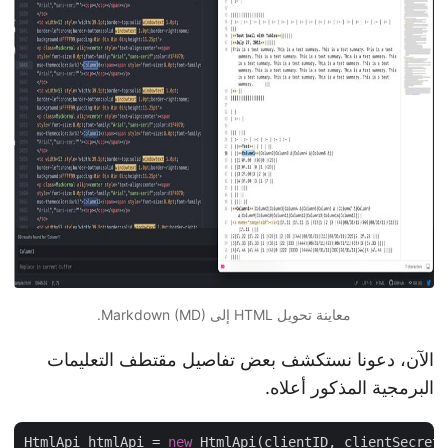
معاينة تحويل HTML إلى Markdown (MD).
الآن، دعونا نستكشف بعض تفاصيل مقتطف التعليمات
البرمجية المذكور أعلاه.
HtmlApi htmlApi = 
new