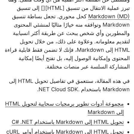
تبرز عملية الانتقال من تنسيق [HTML][] إلى تنسيق
Markdown (MD)
كحل محوري. تجعل بساطة تنسيق
Markdown وتوافقه منه خيارًا مثاليًا لمنشئي المحتوى
والمطورين وأي شخص يبحث عن طريقة أكثر انسيابية
لتقديم معلوماته. وعلاوة على ذلك، من خلال تحويل
HTML إلى Markdown، فإنك لا تضمن فقط قابلية قراءة
المحتوى وإمكانية الوصول إليه، بل تفتح أيضًا إمكانية
المشاركة السلسة عبر منصات مختلفة.
في هذه المقالة، سنتعمق في تفاصيل تحويل HTML إلى
Markdown باستخدام .NET Cloud SDK.
مجموعة أدوات تطوير برمجيات سحابية لتحويل HTML
إلى Markdown
تحويل HTML إلى Markdown باستخدام C# .NET
تحويل HTML إلى Markdown باستخدام أوامر cURL