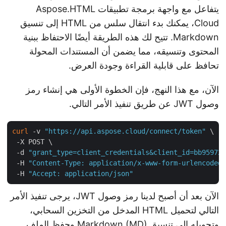
يتفاعل مع واجهة برمجة تطبيقات Aspose.HTML
Cloud، يمكنك بدء انتقال سلس من HTML إلى تنسيق
Markdown. تتيح لك هذه الطريقة أيضًا الاحتفاظ ببنية
المحتوى وتنسيقه، مما يضمن أن المستندات المحولة
تحافظ على قابلية القراءة وجودة العرض.
الآن، مع هذا النهج، فإن الخطوة الأولى هي إنشاء رمز
وصول JWT عن طريق تنفيذ الأمر التالي.
curl
 -v 
"https://api.aspose.cloud/connect/token"
 \

 -X POST \

 -d 
"grant_type=client_credentials&client_id=bb9597
 -H 
"Content-Type: application/x-www-form-urlencode
 -H 
"Accept: application/json"
الآن بعد أن أصبح لدينا رمز وصول JWT، يرجى تنفيذ الأمر
التالي لتحميل HTML المدخل من التخزين السحابي،
وتحويله إلى تنسيق Markdown (MD) وحفظ الملف