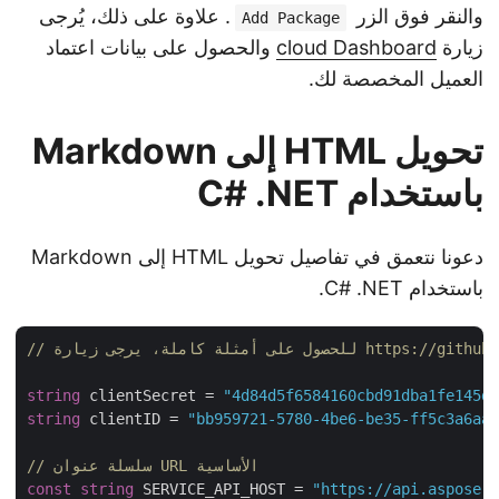
والنقر فوق الزر
. علاوة على ذلك، يُرجى
Add Package
زيارة
cloud Dashboard
والحصول على بيانات اعتماد
العميل المخصصة لك.
تحويل HTML إلى Markdown
باستخدام C# .NET
دعونا نتعمق في تفاصيل تحويل HTML إلى Markdown
باستخدام C# .NET.
https://github.com/aspo
string
 clientSecret = 
"4d84d5f6584160cbd91dba1fe145
string
 clientID = 
"bb959721-5780-4be6-be35-ff5c3a6a
// سلسلة عنوان URL الأساسية
const
string
 SERVICE_API_HOST = 
"https://api.aspose