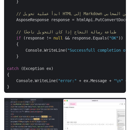
    }

تج في التخزين السحابي
    AsposeResponse response = htmlApi.PutConvertDocu
// طباعة رسالة النجاح إذا كان التحويل ناجحًا
if
 (response != 
null
 && response.Equals(
"OK"
))

    {

        Console.WriteLine(
"Successfull completion o
    }

catch
 (Exception ex)

{

    Console.WriteLine(
"error:"
 + ex.Message + 
"\n"
 