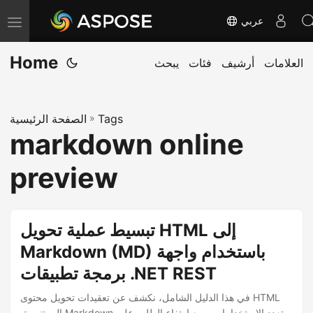
عربي
T
o
Home
العلامات
أرشيف
فئات
يبحث
g
g
l
Tags
»
الصفحة الرئيسية
e
markdown online
n
a
preview
v
i
g
تبسيط عملية تحويل HTML إلى
a
Markdown (MD) باستخدام واجهة
t
برمجة تطبيقات .NET REST
i
o
في هذا الدليل الشامل، نكشف عن تعقيدات تحويل محتوى HTML
إلى تنسيق Markdown متعدد الاستخدامات. ومع ارتفاع الطلب على