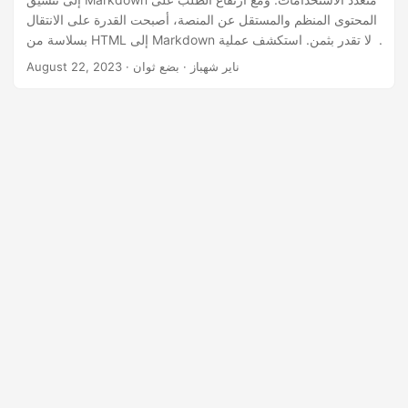
n
المحتوى المنظم والمستقل عن المنصة، أصبحت القدرة على الانتقال
بسلاسة من HTML إلى Markdown لا تقدر بثمن. استكشف عملية
تحويل ‘html إلى markdown’ خطوة بخطوة باستخدام واجهة برمجة
· ناير شهباز · بضع ثوان
August 22, 2023
تطبيقات .NET REST، مع ضمان احتفاظ المحتوى الخاص بك بجوهره
مع التكيف مع بنية Markdown المبسطة.