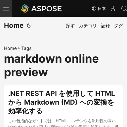
日本
ナ
ビ
Home
ゲ
探す
カテゴリ
記録
タグ
ー
シ
Home
»
Tags
ョ
markdown online
ン
の
preview
切
り
替
.NET REST API を使用して HTML
え
から Markdown (MD) への変換を
効率化する
この包括的なガイドでは、HTML コンテンツを汎用性の高い
Markdown (MD) 形式に変換する複雑な手順を解説します。構