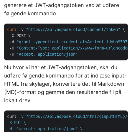
generere et JWT-adgangstoken ved at udføre
følgende kommando.
curl
 -v 
"https://api.aspose.cloud/connect/token"
 \

 -X POST \

 -d 
"grant_type=client_credentials&client_id=bb959721
 -H 
"Content-Type: application/x-www-form-urlencoded"
 -H 
"Accept: application/json"
Nu hvor vi har et JWT-adgangstoken, skal du
udføre følgende kommando for at indlæse input-
HTML fra skylager, konvertere det til Markdown
(MD)-format og gemme den resulterende fil på
lokalt drev.
curl
-v "https://api.aspose.cloud/html/{inputHTML}/co
-X PUT \

-H  "accept: application/json" \
