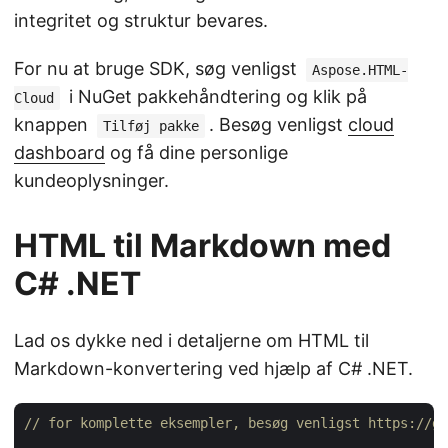
integritet og struktur bevares.
For nu at bruge SDK, søg venligst
Aspose.HTML-
i NuGet pakkehåndtering og klik på
Cloud
knappen
. Besøg venligst
cloud
Tilføj pakke
dashboard
og få dine personlige
kundeoplysninger.
HTML til Markdown med
C# .NET
Lad os dykke ned i detaljerne om HTML til
Markdown-konvertering ved hjælp af C# .NET.
// for komplette eksempler, besøg venligst https://gi