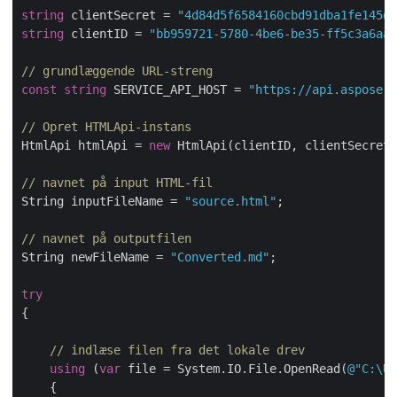
string
 clientSecret = 
"4d84d5f6584160cbd91dba1fe145db
string
 clientID = 
"bb959721-5780-4be6-be35-ff5c3a6aa4
// grundlæggende URL-streng
const
string
 SERVICE_API_HOST = 
"https://api.aspose.c
// Opret HTMLApi-instans
HtmlApi htmlApi = 
new
 HtmlApi(clientID, clientSecret,
// navnet på input HTML-fil
String inputFileName = 
"source.html"
;

// navnet på outputfilen
String newFileName = 
"Converted.md"
;

try
{

// indlæse filen fra det lokale drev
using
 (
var
 file = System.IO.File.OpenRead(
@"C:\Us
    {
