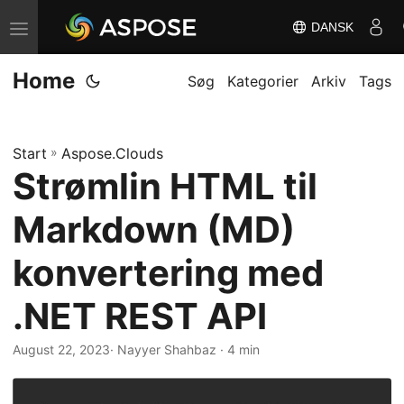
DANSK
S
k
Home
i
Søg
Kategorier
Arkiv
Tags
f
t
Start
»
Aspose.Clouds
n
Strømlin HTML til
a
v
Markdown (MD)
i
g
konvertering med
a
.NET REST API
t
i
August 22, 2023
· Nayyer Shahbaz · 4 min
o
n