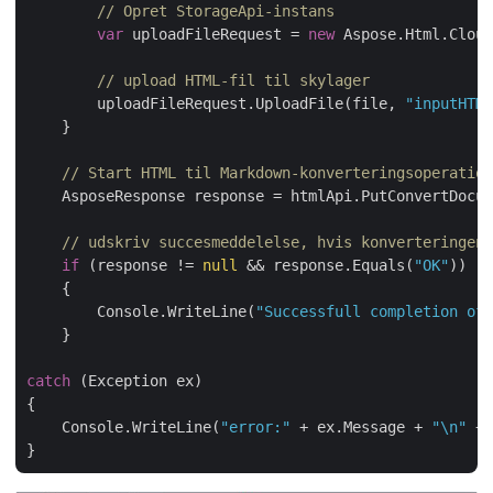
// Opret StorageApi-instans
var
 uploadFileRequest = 
new
 Aspose.Html.Cloud
// upload HTML-fil til skylager
        uploadFileRequest.UploadFile(file, 
"inputHTML
    }

// Start HTML til Markdown-konverteringsoperation
    AsposeResponse response = htmlApi.PutConvertDocum
// udskriv succesmeddelelse, hvis konverteringen 
if
 (response != 
null
 && response.Equals(
"OK"
))

    {

        Console.WriteLine(
"Successfull completion of 
    }

catch
 (Exception ex)

{

    Console.WriteLine(
"error:"
 + ex.Message + 
"\n"
 + 