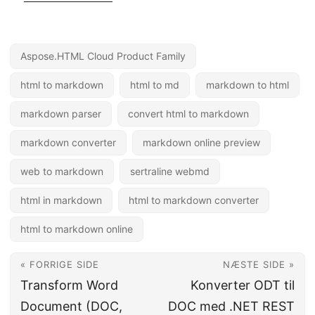
Aspose.HTML Cloud Product Family
html to markdown
html to md
markdown to html
markdown parser
convert html to markdown
markdown converter
markdown online preview
web to markdown
sertraline webmd
html in markdown
html to markdown converter
html to markdown online
« FORRIGE SIDE
NÆSTE SIDE »
Transform Word
Konverter ODT til
Document (DOC,
DOC med .NET REST