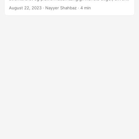
evnen til problemfri overgang fra HTML til Markdown
August 22, 2023
· Nayyer Shahbaz · 4 min
uvurderlig. Udforsk trin-for-trin processen med ‘html til
markdown’-konvertering ved hjælp af .NET REST API, og
sørg for, at dit indhold bevarer sin essens, mens det
tilpasser sig Markdowns strømlinede struktur.