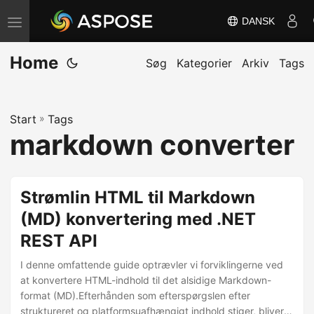
DANSK
S
k
Home
i
Søg
Kategorier
Arkiv
Tags
f
t
Start
»
Tags
n
markdown converter
a
v
i
Strømlin HTML til Markdown
g
(MD) konvertering med .NET
a
REST API
t
i
I denne omfattende guide optrævler vi forviklingerne ved
o
at konvertere HTML-indhold til det alsidige Markdown-
format (MD).Efterhånden som efterspørgslen efter
n
struktureret og platformsuafhængigt indhold stiger, bliver