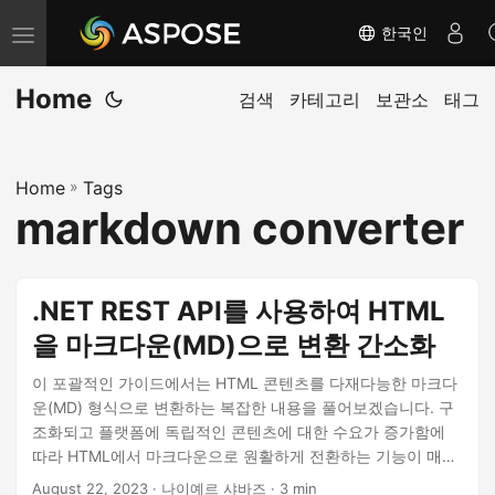
한국인
내
비
Home
게
검색
카테고리
보관소
태그
이
션
Home
»
Tags
전
markdown converter
환
.NET REST API를 사용하여 HTML
을 마크다운(MD)으로 변환 간소화
이 포괄적인 가이드에서는 HTML 콘텐츠를 다재다능한 마크다
운(MD) 형식으로 변환하는 복잡한 내용을 풀어보겠습니다. 구
조화되고 플랫폼에 독립적인 콘텐츠에 대한 수요가 증가함에
따라 HTML에서 마크다운으로 원활하게 전환하는 기능이 매우
중요해졌습니다. .NET REST API를 사용하여 ‘html에서 마크다
August 22, 2023
· 나이예르 샤바즈 · 3 min