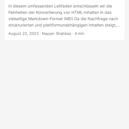
a
In diesem umfassenden Leitfaden entschlüsseln wir die
l
Feinheiten der Konvertierung von HTML-Inhalten in das
t
vielseitige Markdown-Format (MD).Da die Nachfrage nach
strukturierten und plattformunabhängigen Inhalten steigt,
e
ist die Fähigkeit zum nahtlosen Übergang von HTML zu
n
August 22, 2023
· Nayyer Shahbaz · 4 min
Markdown von unschätzbarem Wert. Erkunden Sie den
schrittweisen Prozess der Konvertierung von „HTML zu
Markdown“ mithilfe der .NET REST API und stellen Sie
sicher, dass Ihre Inhalte ihre Essenz behalten und sich
gleichzeitig an die optimierte Struktur von Markdown
anpassen.