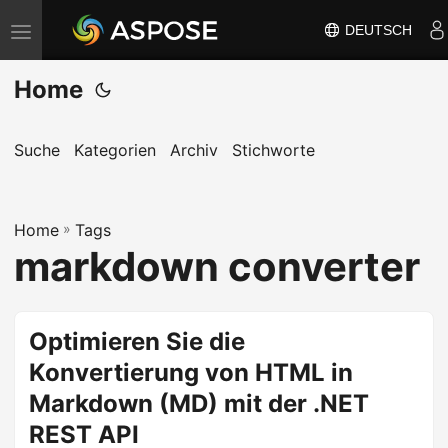
DEUTSCH
N
a
Home
v
i
g
Suche
Kategorien
Archiv
Stichworte
a
t
Home
i
»
Tags
markdown converter
o
n
u
Optimieren Sie die
m
Konvertierung von HTML in
s
c
Markdown (MD) mit der .NET
h
REST API