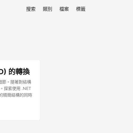
搜索
類別
檔案
標籤
MD) 的轉換
複雜細節。隨著對結構
。探索使用 .NET
wn 的精簡結構的同時