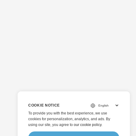
COOKIE NOTICE
To provide you with the best experience, we use
cookies for personalization, analytics, and ads. By
using our site, you agree to
our cookie policy
.