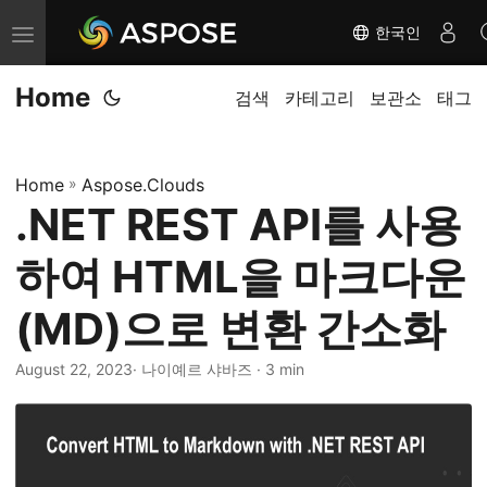
한국인
내
비
Home
게
검색
카테고리
보관소
태그
이
션
Home
»
Aspose.Clouds
전
.NET REST API를 사용
환
하여 HTML을 마크다운
(MD)으로 변환 간소화
August 22, 2023
· 나이예르 샤바즈 · 3 min