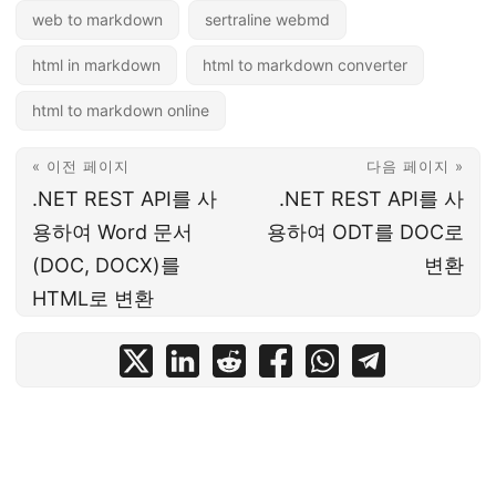
web to markdown
sertraline webmd
html in markdown
html to markdown converter
html to markdown online
« 이전 페이지
다음 페이지 »
.NET REST API를 사
.NET REST API를 사
용하여 Word 문서
용하여 ODT를 DOC로
(DOC, DOCX)를
변환
HTML로 변환