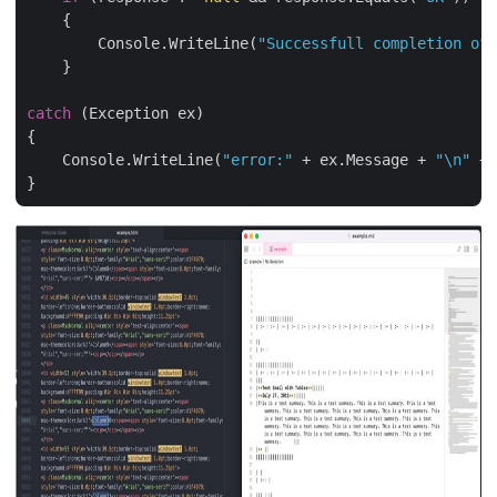
    {

        Console.WriteLine(
"Successfull completion of 
    }

catch
 (Exception ex)

{

    Console.WriteLine(
"error:"
 + ex.Message + 
"\n"
 + 