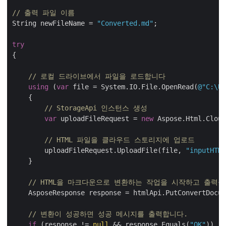
// 출력 파일 이름
String newFileName = 
"Converted.md"
;

try
{

// 로컬 드라이브에서 파일을 로드합니다
using
 (
var
 file = System.IO.File.OpenRead(
@"C:\Us
    {

// StorageApi 인스턴스 생성
var
 uploadFileRequest = 
new
 Aspose.Html.Cloud
// HTML 파일을 클라우드 스토리지에 업로드
        uploadFileRequest.UploadFile(file, 
"inputHTML
    }

// HTML을 마크다운으로 변환하는 작업을 시작하고 출력
    AsposeResponse response = htmlApi.PutConvertDocum
// 변환이 성공하면 성공 메시지를 출력합니다.
if
 (response != 
null
 && response.Equals(
"OK"
))
