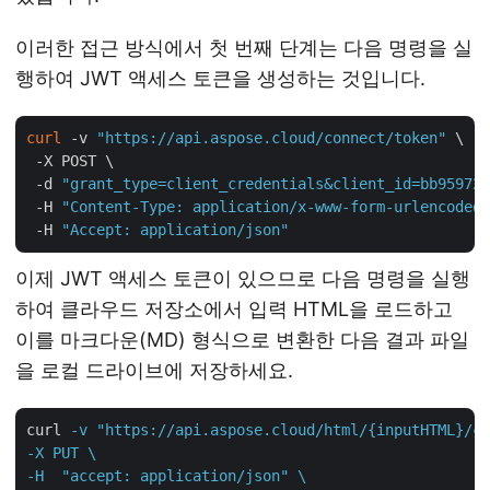
이러한 접근 방식에서 첫 번째 단계는 다음 명령을 실
행하여 JWT 액세스 토큰을 생성하는 것입니다.
curl
 -v 
"https://api.aspose.cloud/connect/token"
 \

 -X POST \

 -d 
"grant_type=client_credentials&client_id=bb959721
 -H 
"Content-Type: application/x-www-form-urlencoded"
 -H 
"Accept: application/json"
이제 JWT 액세스 토큰이 있으므로 다음 명령을 실행
하여 클라우드 저장소에서 입력 HTML을 로드하고
이를 마크다운(MD) 형식으로 변환한 다음 결과 파일
을 로컬 드라이브에 저장하세요.
curl
-v "https://api.aspose.cloud/html/{inputHTML}/co
-X PUT \

-H  "accept: application/json" \
