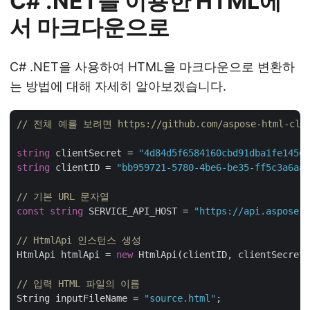
C# .NET을 이용한 HTML에
서 마크다운으로
C# .NET을 사용하여 HTML을 마크다운으로 변환하
는 방법에 대해 자세히 알아보겠습니다.
// 전체 예를 보려면 https://github.com/aspose-html-clo
string
 clientSecret = 
"4d84d5f6584160cbd91dba1fe145db
string
 clientID = 
"bb959721-5780-4be6-be35-ff5c3a6aa4
// 기본 URL 문자열
const
string
 SERVICE_API_HOST = 
"https://api.aspose.c
// HtmlApi 인스턴스 생성
HtmlApi htmlApi = 
new
 HtmlApi(clientID, clientSecret,
// 입력 HTML 파일의 이름
String inputFileName = 
"source.html"
;
