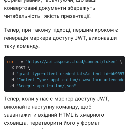
конвертовані документи збережуть
читабельність і якість презентації.
Тепер, при такому підході, першим кроком є
генерація маркера доступу JWT, виконавши
таку команду.
curl
 -v 
"https://api.aspose.cloud/connect/token"
 \

 -X POST \

 -d 
"grant_type=client_credentials&client_id=bb959721
 -H 
"Content-Type: application/x-www-form-urlencoded"
 -H 
"Accept: application/json"
Тепер, коли у нас є маркер доступу JWT,
виконайте наступну команду, щоб
завантажити вхідний HTML із хмарного
сховища, перетворити його у формат