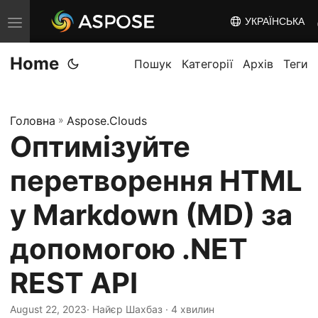
УКРАЇНСЬКА
T
o
Home
g
Пошук
Категорії
Архів
Теги
g
l
Головна
»
Aspose.Clouds
e
Оптимізуйте
n
a
перетворення HTML
v
i
у Markdown (MD) за
g
допомогою .NET
a
t
REST API
i
o
August 22, 2023
· Найєр Шахбаз · 4 хвилин