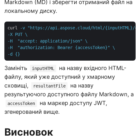
Markdown (MD) і зберегти отриманий файл на
локальному диску.
curl
-v "https://api.aspose.cloud/html/{inputHTML}/co
-X PUT \

-H  "accept: application/json" \

-H  "authorization: Bearer {accessToken}" \

-d {}
Замініть
на назву вхідного HTML-
inputHTML
файлу, який уже доступний у хмарному
сховищі,
на назву
resultantFile
результуючого доступного файлу Markdown, а
на маркер доступу JWT,
accessToken
згенерований вище.
Висновок