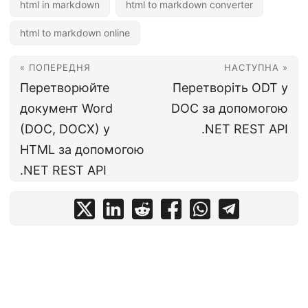
html in markdown
html to markdown converter
html to markdown online
« ПОПЕРЕДНЯ
НАСТУПНА »
Перетворюйте
Перетворіть ODT у
документ Word
DOC за допомогою
(DOC, DOCX) у
.NET REST API
HTML за допомогою
.NET REST API