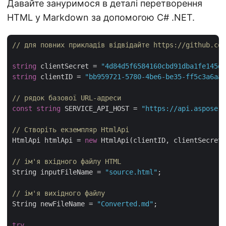
Давайте зануримося в деталі перетворення
HTML у Markdown за допомогою C# .NET.
// для повних прикладів відвідайте https://github.com
string
 clientSecret = 
"4d84d5f6584160cbd91dba1fe145db
string
 clientID = 
"bb959721-5780-4be6-be35-ff5c3a6aa4
// рядок базової URL-адреси
const
string
 SERVICE_API_HOST = 
"https://api.aspose.c
// Створіть екземпляр HtmlApi
HtmlApi htmlApi = 
new
 HtmlApi(clientID, clientSecret,
// ім'я вхідного файлу HTML
String inputFileName = 
"source.html"
;

// ім'я вихідного файлу
String newFileName = 
"Converted.md"
;

try