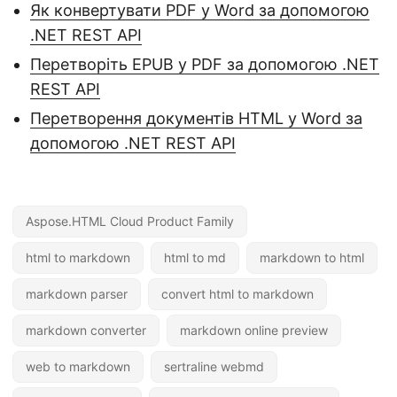
Як конвертувати PDF у Word за допомогою
.NET REST API
Перетворіть EPUB у PDF за допомогою .NET
REST API
Перетворення документів HTML у Word за
допомогою .NET REST API
Aspose.HTML Cloud Product Family
html to markdown
html to md
markdown to html
markdown parser
convert html to markdown
markdown converter
markdown online preview
web to markdown
sertraline webmd