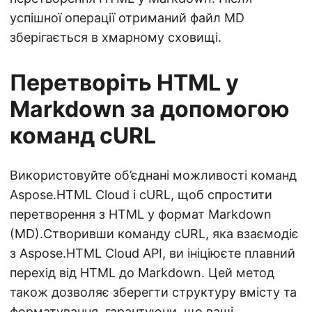
успішної операції отриманий файл MD
зберігається в хмарному сховищі.
Перетворіть HTML у
Markdown за допомогою
команд cURL
Використовуйте об’єднані можливості команд
Aspose.HTML Cloud і cURL, щоб спростити
перетворення з HTML у формат Markdown
(MD).Створивши команду cURL, яка взаємодіє
з Aspose.HTML Cloud API, ви ініціюєте плавний
перехід від HTML до Markdown. Цей метод
також дозволяє зберегти структуру вмісту та
форматування, гарантуючи, що ваші