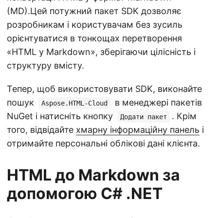
(MD).Цей потужний пакет SDK дозволяє
розробникам і користувачам без зусиль
орієнтуватися в тонкощах перетворення
«HTML у Markdown», зберігаючи цілісність і
структуру вмісту.
Тепер, щоб використовувати SDK, виконайте
пошук
в менеджері пакетів
Aspose.HTML-Cloud
NuGet і натисніть кнопку
. Крім
Додати пакет
того, відвідайте
хмарну інформаційну панель
і
отримайте персональні облікові дані клієнта.
HTML до Markdown за
допомогою C# .NET