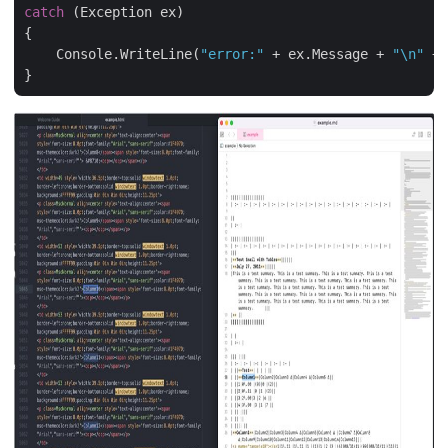
catch
 (Exception ex)

{

    Console.WriteLine(
"error:"
 + ex.Message + 
"\n"
 + 