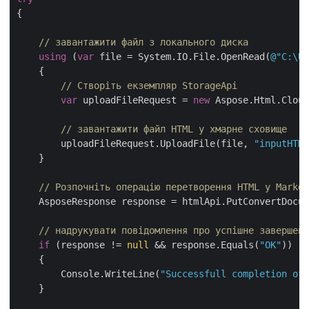
{

// завантажити файл з локального диска
using
 (
var
 file = System.IO.File.OpenRead(
@"C:\Us
    {

// Створіть екземпляр StorageApi
var
 uploadFileRequest = 
new
 Aspose.Html.Cloud
// завантажити файл HTML у хмарне сховище
        uploadFileRequest.UploadFile(file, 
"inputHTML
    }

// Розпочніть операцію перетворення HTML у Markdo
    AsposeResponse response = htmlApi.PutConvertDocum
// надрукувати повідомлення про успішне завершенн
if
 (response != 
null
 && response.Equals(
"OK"
))

    {

        Console.WriteLine(
"Successfull completion of 
    }
