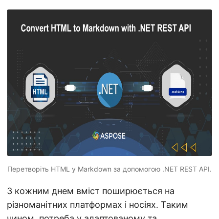
n
Перетворіть HTML у Markdown за допомогою .NET REST API.
З кожним днем вміст поширюється на
різноманітних платформах і носіях. Таким
чином, потреба у адаптованому та