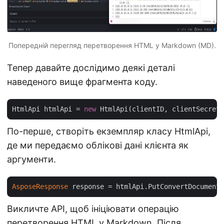
Попередній перегляд перетворення HTML у Markdown (MD).
Тепер давайте дослідимо деякі деталі
наведеного вище фрагмента коду.
HtmlApi htmlApi = 
new
По-перше, створіть екземпляр класу HtmlApi,
де ми передаємо облікові дані клієнта як
аргументи.
AsposeResponse
Викличте API, щоб ініціювати операцію
перетворення HTML у Markdown. Після