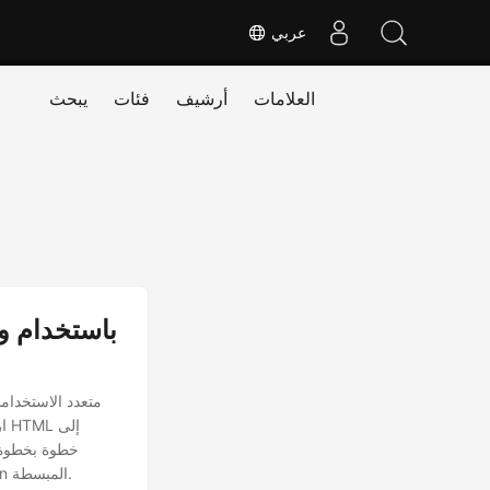
عربي
العلامات
أرشيف
فئات
يبحث
ار
تطبيقات .NET REST، مع ضمان احتفاظ المحتوى الخاص بك بجوهره مع التكيف مع بنية Markdown المبسطة.