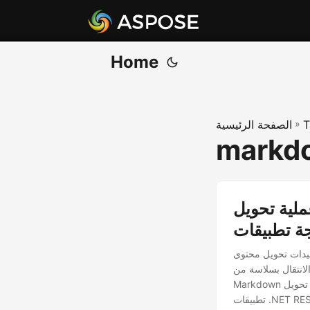
Home
T
»
الصفحة الرئيسية
markdo
لى Markdown (MD) باستخدام واجهة
 Markdown متعدد الاستخدامات. ومع
بسلاسة من HTML إلى
Markdown لا تقدر بثمن. استكشف عملية تحويل ‘html إلى markdown’ خطوة بخطوة باستخدام واجهة برمجة