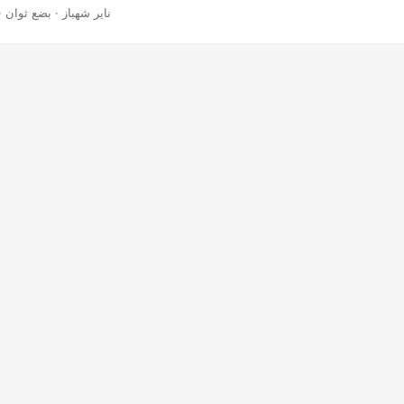
· ناير شهباز · بضع ثوان