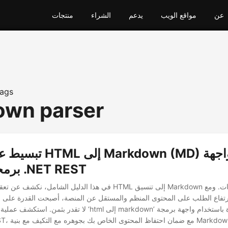
عن
مواقع الويب
يدعم
الشراء
منتجات
ags
wn parser
تبسيط عملية تحويل HTML إ
برمجة تطبيقات .NET REST
في هذا الدليل الشامل، نكشف عن تعقيدات تحويل محتوى HTML إلى تنسيق
تفاع الطلب على المحتوى المنظم والمستقل عن المنصة، أصبحت القدرة على الانتقال 