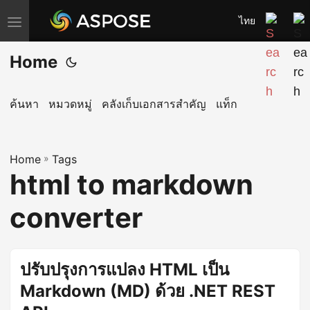
ไทย
T
o
Home
g
g
l
ค้นหา
หมวดหมู่
คลังเก็บเอกสารสำคัญ
แท็ก
e
n
Home
a
»
Tags
html to markdown
v
i
converter
g
a
t
ปรับปรุงการแปลง HTML เป็น
i
Markdown (MD) ด้วย .NET REST
o