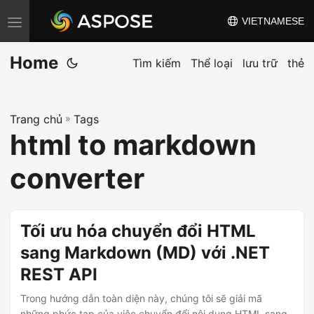
VIETNAMESE
C
h
Home
u
Tìm kiếm
Thể loại
lưu trữ
thẻ
y
ể
Trang chủ
»
Tags
n
html to markdown
đ
ổ
converter
i
đ
i
Tối ưu hóa chuyển đổi HTML
ề
sang Markdown (MD) với .NET
u
REST API
h
ư
Trong hướng dẫn toàn diện này, chúng tôi sẽ giải mã
những phức tạp của việc chuyển đổi nội dung HTML sang