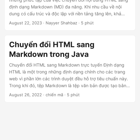
ớ
định dạng Markdown (MD) đa năng. Khi nhu cầu về nội
n
dung có cấu trúc và độc lập với nền tảng tăng lên, khả
g
năng chuyển đổi liền mạch từ HTML sang Markdown trở
August 22, 2023
· Nayyer Shahbaz · 5 phút
nên vô giá. Khám phá quy trình từng bước chuyển đổi ‘html
sang markdown’ bằng .NET REST API, đảm bảo rằng nội
dung của bạn vẫn giữ được bản chất của nó trong khi thích
Chuyển đổi HTML sang
ứng với cấu trúc hợp lý của Markdown.
Markdown trong Java
Chuyển đổi HTML sang Markdown trực tuyến Định dạng
HTML là một trong những định dạng chính cho các trang
web vì phần lớn các trình duyệt đều hỗ trợ tiêu chuẩn này.
Trong khi đó, tệp Markdown là tệp văn bản được tạo bằng
một trong số các phương ngữ có thể có của ngôn ngữ
August 26, 2022
· chiến mã · 5 phút
Markdown. Nó sử dụng định dạng văn bản thuần túy
nhưng chứa các ký hiệu văn bản nội tuyến xác định cách
định dạng văn bản (ví dụ: \bold\ cho văn bản in đậm hoặc
các đánh dấu khác cho chữ nghiêng, thụt lề, tiêu đề, v.