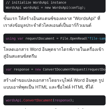
// initialize WordsApi instance

ขั้นแรก ให้สร้างอินสแตนซ์ของคลาส “WordsApi” ที่
เราส่งข้อมูลประจำตัวไคลเอนต์เป็นอาร์กิวเมนต์
using
var
 requestDocument = File.OpenRead(
"file-sampl
โหลดเอกสาร Word อินพุตจากไดรฟ์ภายในเครื่องเข้า
สู่อินสแตนซ์สตรีม
var
 response = 
new
 ConvertDocumentRequest(requestDocu
สร้างคำขอแปลงเอกสารโดยระบุไฟล์ Word อินพุต รูป
แบบเอาท์พุตเป็น HTML และชื่อไฟล์ HTML ที่ได้
wordsApi
.ConvertDocument
(
response