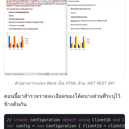
ตัวอย่างการแปลง Word เป็น HTML ด้วย .NET REST API
ตอนนี้มาสำรวจรายละเอียดของโค้ดบางส่วนที่ระบุไว้
ข้างต้นกัน
// 
create
 configuration 
object
using
 ClinetID 
and
Cli
var
 config = 
new
 Configuration { ClientId = clientID,