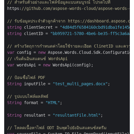
// สำหรับตัวอย่างและไฟล์ข้อมูลแบบสมบูรณ์ โปรดไปที่ 
https:
//github.com/aspose-words-cloud/aspose-words-cl
// รับข้อมูลประจำตัวลูกค้าจาก https://dashboard.aspose.cl
string
 clientSecret = 
"4d84d5f6584160cbd91dba1fe145db
string
 clientID = 
"bb959721-5780-4be6-be35-ff5c3a6aa4
// สร้างวัตถุการกำหนดค่าโดยใช้รายละเอียด ClinetID และความ
var
 config = 
new
// เริ่มต้นอินสแตนซ์ WordsApi
var
 wordsApi = 
new
 WordsApi(config);

// ป้อนชื่อไฟล์ PDF
String
 inputFile = 
"test_multi_pages.docx"
;

// รูปแบบไฟล์ผลลัพธ์
String
 format = 
"HTML"
;

String
 resultant = 
"resultantFile.html"
;

// โหลดเนื้อหาไฟล์ ODT อินพุตไปยังอินสแตนซ์สตรีม