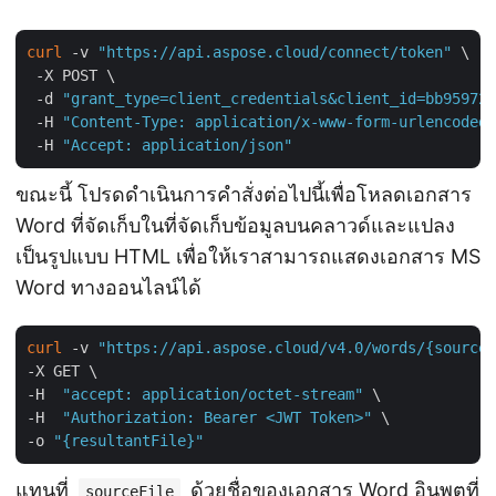
curl
 -v 
"https://api.aspose.cloud/connect/token"
 \

 -X POST \

 -d 
"grant_type=client_credentials&client_id=bb959721
 -H 
"Content-Type: application/x-www-form-urlencoded"
 -H 
"Accept: application/json"
ขณะนี้ โปรดดำเนินการคำสั่งต่อไปนี้เพื่อโหลดเอกสาร
Word ที่จัดเก็บในที่จัดเก็บข้อมูลบนคลาวด์และแปลง
เป็นรูปแบบ HTML เพื่อให้เราสามารถแสดงเอกสาร MS
Word ทางออนไลน์ได้
curl
 -v 
"https://api.aspose.cloud/v4.0/words/{sourceF
-X GET \

-H  
"accept: application/octet-stream"
 \

-H  
"Authorization: Bearer <JWT Token>"
 \

-o 
"{resultantFile}"
แทนที่
ด้วยชื่อของเอกสาร Word อินพุตที่
sourceFile