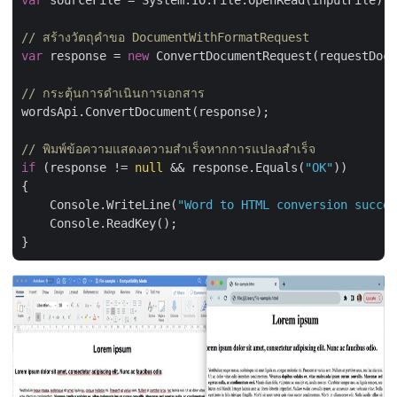
var
 sourceFile = System.IO.File.OpenRead(inputFile);

// สร้างวัตถุคำขอ DocumentWithFormatRequest
var
 response = 
new
 ConvertDocumentRequest(requestDocu
// กระตุ้นการดำเนินการเอกสาร
wordsApi.ConvertDocument(response);

// พิมพ์ข้อความแสดงความสำเร็จหากการแปลงสำเร็จ
if
 (response != 
null
 && response.Equals(
"OK"
))

{

    Console.WriteLine(
"Word to HTML conversion succes
    Console.ReadKey();
