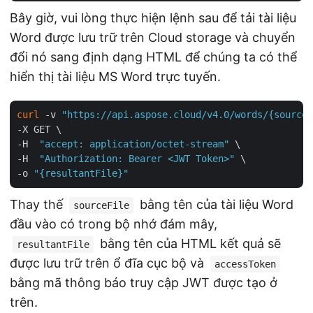
Bây giờ, vui lòng thực hiện lệnh sau để tải tài liệu
Word được lưu trữ trên Cloud storage và chuyển
đổi nó sang định dạng HTML để chúng ta có thể
hiển thị tài liệu MS Word trực tuyến.
curl
 -v 
"https://api.aspose.cloud/v4.0/words/{sourceF
-X GET \

-H  
"accept: application/octet-stream"
 \

-H  
"Authorization: Bearer <JWT Token>"
 \

-o 
"{resultantFile}"
Thay thế
bằng tên của tài liệu Word
sourceFile
đầu vào có trong bộ nhớ đám mây,
bằng tên của HTML kết quả sẽ
resultantFile
được lưu trữ trên ổ đĩa cục bộ và
accessToken
bằng mã thông báo truy cập JWT được tạo ở
trên.