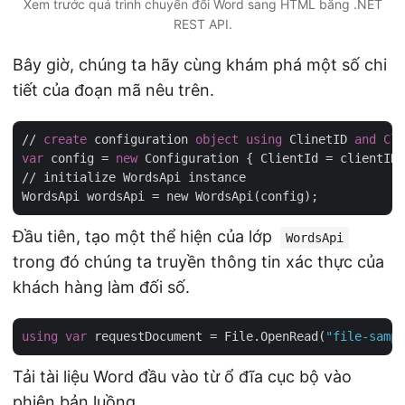
Xem trước quá trình chuyển đổi Word sang HTML bằng .NET
REST API.
Bây giờ, chúng ta hãy cùng khám phá một số chi
tiết của đoạn mã nêu trên.
// 
create
 configuration 
object
using
 ClinetID 
and
Cli
var
 config = 
new
 Configuration { ClientId = clientID,
// initialize WordsApi instance

Đầu tiên, tạo một thể hiện của lớp
WordsApi
trong đó chúng ta truyền thông tin xác thực của
khách hàng làm đối số.
using
var
 requestDocument = File.OpenRead(
"file-sampl
Tải tài liệu Word đầu vào từ ổ đĩa cục bộ vào
phiên bản luồng.