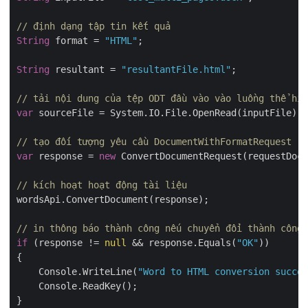
// định dạng tập tin kết quả
String
 format = 
"HTML"
;

String
 resultant = 
"resultantFile.html"
;

// tải nội dung của tệp ODT đầu vào vào luồng thể hiệ
var
 sourceFile = System.IO.File.OpenRead(inputFile);

// tạo đối tượng yêu cầu DocumentWithFormatRequest
var
 response = 
new
 ConvertDocumentRequest(requestDocu
// kích hoạt hoạt động tài liệu
wordsApi.ConvertDocument(response);

// in thông báo thành công nếu chuyển đổi thành công
if
 (response != 
null
 && response.Equals(
"OK"
))

{

    Console.WriteLine(
"Word to HTML conversion succes
    Console.ReadKey();
