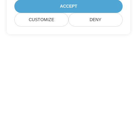
ACCEPT
CUSTOMIZE
DENY
Trang Chủ
Các Sản Phẩm
Bản Phát Hành Mới
Giá Cả