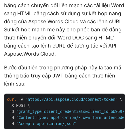
bằng cách chuyển đổi liền mạch các tài liệu Word
sang HTML bằng cách sử dụng sự kết hợp năng
động của Aspose.Words Cloud và các lệnh cURL.
Sự kết hợp mạnh mẽ này cho phép bạn dễ dàng
thực hiện chuyển đổi ‘Word DOC sang HTML’
bằng cách tạo lệnh cURL để tương tác với API
Aspose.Words Cloud.
Bước đầu tiên trong phương pháp này là tạo mã
thông báo truy cập JWT bằng cách thực hiện
lệnh sau:
curl
 -v 
"https://api.aspose.cloud/connect/token"
 \

 -X POST \

 -d 
"grant_type=client_credentials&client_id=bb959721
 -H 
"Content-Type: application/x-www-form-urlencoded"
 -H 
"Accept: application/json"