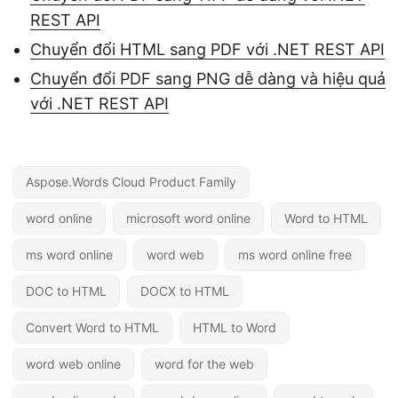
REST API
Chuyển đổi HTML sang PDF với .NET REST API
Chuyển đổi PDF sang PNG dễ dàng và hiệu quả
với .NET REST API
Aspose.Words Cloud Product Family
word online
microsoft word online
Word to HTML
ms word online
word web
ms word online free
DOC to HTML
DOCX to HTML
Convert Word to HTML
HTML to Word
word web online
word for the web