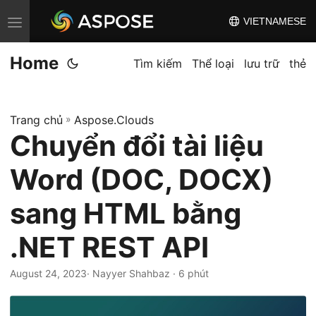
VIETNAMESE
C
h
Home
u
Tìm kiếm
Thể loại
lưu trữ
thẻ
y
ể
Trang chủ
»
Aspose.Clouds
n
Chuyển đổi tài liệu
đ
ổ
Word (DOC, DOCX)
i
đ
sang HTML bằng
i
.NET REST API
ề
u
August 24, 2023
· Nayyer Shahbaz · 6 phút
h
ư