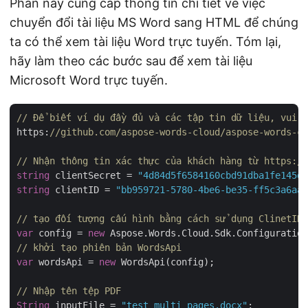
Phần này cung cấp thông tin chi tiết về việc
chuyển đổi tài liệu MS Word sang HTML để chúng
ta có thể xem tài liệu Word trực tuyến. Tóm lại,
hãy làm theo các bước sau để xem tài liệu
Microsoft Word trực tuyến.
// Để biết ví dụ đầy đủ và các tập tin dữ liệu, vui l
https:
//github.com/aspose-words-cloud/aspose-words-cl
// Nhận thông tin xác thực của khách hàng từ https:/
string
 clientSecret = 
"4d84d5f6584160cbd91dba1fe145db
string
 clientID = 
"bb959721-5780-4be6-be35-ff5c3a6aa4
// tạo đối tượng cấu hình bằng cách sử dụng ClinetID 
var
 config = 
new
// khởi tạo phiên bản WordsApi
var
 wordsApi = 
new
 WordsApi(config);

// Nhập tên tệp PDF
String
 inputFile = 
"test_multi_pages.docx"
;
