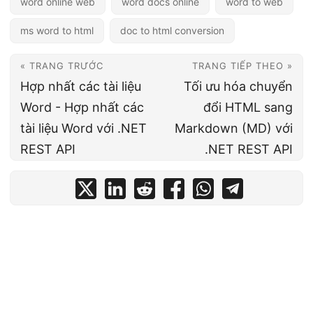
word online web
word docs online
word to web
ms word to html
doc to html conversion
« TRANG TRƯỚC
TRANG TIẾP THEO »
Hợp nhất các tài liệu
Tối ưu hóa chuyển
Word - Hợp nhất các
đổi HTML sang
tài liệu Word với .NET
Markdown (MD) với
REST API
.NET REST API