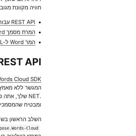
חוויה מקוונת מגוב
REST API עבור המרת מסמך Word ל-HTML
המרת מסמך Word ל-HTML עם C# .NET
המר Word ל-HTML באמצעות פקודות cURL
REST API עבור המרת מסמך Word ל-TML
spose.Words Cloud SDK
ומבטיח שהמסמכים 
השלב הראשון בשימוש ב-SDK הוא הוספת ההתייחסות שלו לפ
pose.Words-Cloud