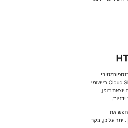
 טרנספורמטיבי
המגשר ללא מאמץ על הפער בין MS Word לתוכן אינטרנט. על ידי שילוב ה-Cloud SDK ביישומי
ת לבצע המרות ‘מסמך Word ל-HTML’ בקלות יוצאת דופן,
דניות.
. יתר על כן, בקר