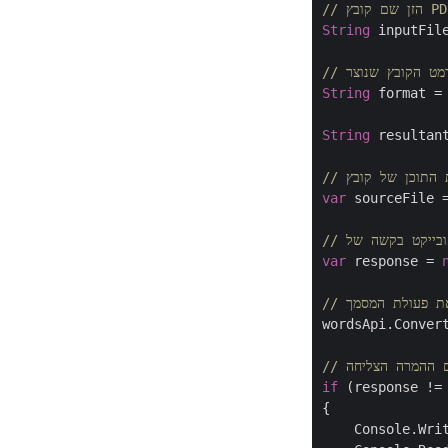
זן שם קובץ PDF
String
 inputFil
פורמט הקובץ שנוצר
String
 format =
String
 resultan
var
 sourceFile =
var
 response = 
 את פעולת המסמך
wordsApi.Convert
ם ההמרה הצליחה
if
 (response !=
{

    Console.Wri