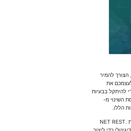
 הצורך להמיר
תר. תארו לעצמכם את
טרנט, רק כדי להיתקל בבעיות
ת השינוי מ-
מאמר זה מתעמק בצורך ההכרחי בהמרות של ‘מסמך Word ל-HTML’ באמצעות .NET REST
גיטלי כדי ליצור