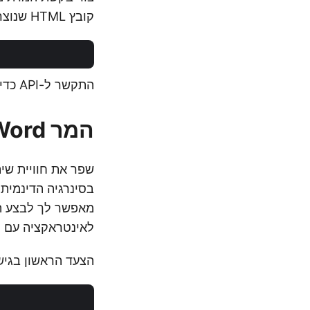
קובץ HTML שנוצר.
התקשר ל-API כדי להמיר Word ל-HTML כך שניתן יהיה להציג קובץ Word באופן מקוון.
המר Word ל-HTML באמצעות פקודות cURL
לאינטראקציה עם Aspose.Words Cloud API.
הצעד הראשון בגישה זו הוא יצ