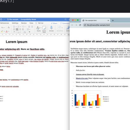
Key();
