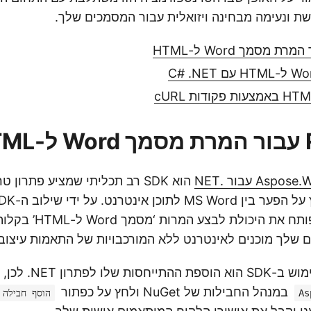
שת ונעימה מבחינה ויזואלית עבור המסמכים שלך.
H
A עבור .NET
הוא SDK רב תכליתי שמציע פתרון
.NET שלך, אתה פותח את היכול
שלך מוכנים לאינטרנט ללא המורכבויות של התאמות עיצוב י
תרון NET. לכן, חפש את
במנהל החבילות של NuGet ולחץ על כפתור
As
הוסף חבילה