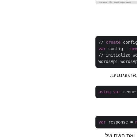
// 
create
 confi
var
 config = 
ne
// initialize Wo
ארגומנטים.
using
var
 reque
var
 response = 
צור בקשת המרת מסמכים תוך אספקת קובץ Word קלט, פורמט פלט כ-HTML ואת השם של