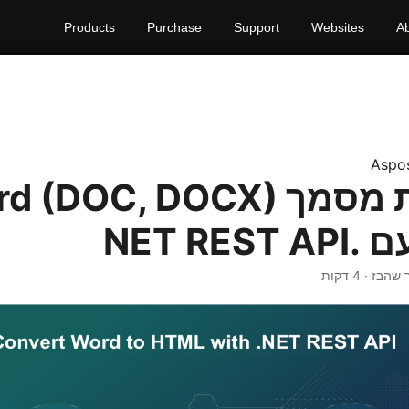
Products
Purchase
Support
Websites
A
Aspo
שהבז · 4 דקות