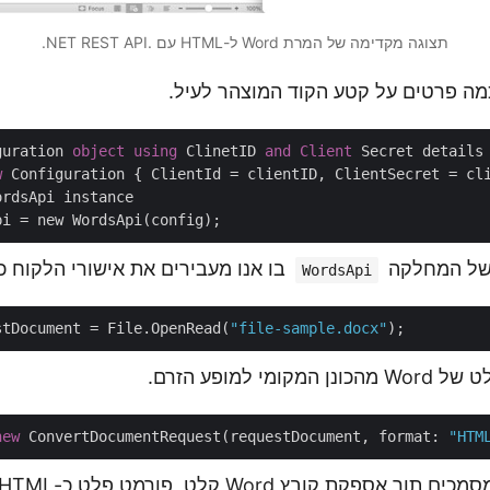
תצוגה מקדימה של המרת Word ל-HTML עם .NET REST API.
מה פרטים על קטע הקוד המוצהר לעיל.
guration 
object
using
 ClinetID 
and
Client
w
 Configuration { ClientId = clientID, ClientSecret = cli
rdsApi instance

 של המחלקה
בו אנו מעבירים את אישורי הלקוח כ
WordsApi
stDocument = File.OpenRead(
"file-sample.docx"
י למופע הזרם.
new
 ConvertDocumentRequest(requestDocument, format: 
"HTM