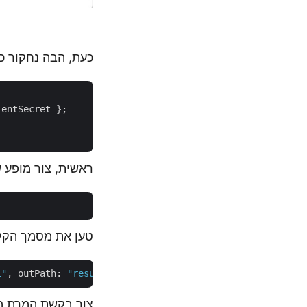
כעת, הבה נחקור כ
entSecret };

ראשית, צור מופע
טען את מסמך הקלט של Word מהכונן המקומ
L"
, outPath: 
"resultantFile.html"