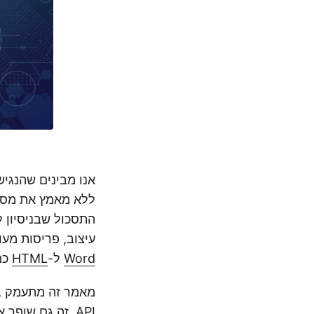
אנו מבינים שהנגיש
עיצוב, פריסות מעו
Word
ל-
HTML
כמשחק. -anger
API. זה גם שופ