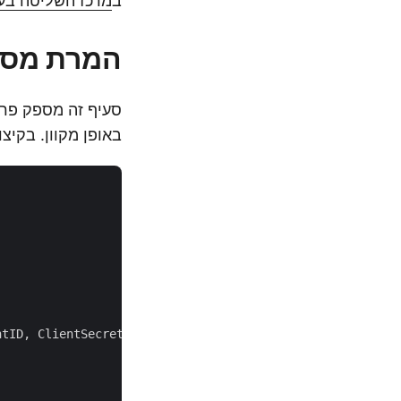
ב
מרכז השליטה בענ
המרת מסמך Word ל-HTML עם
באופן מקוון. בקיצור, בצע