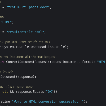
// ה
e = 
"test_multi_pages.docx"
;

// 
 
"HTML"
;

t = 
"resultantFile.html"
;

// טען את התוכן של קובץ ODT קלט כדי להזרים מופע
 System.IO.File.OpenRead(inputFile);

// צור אובייקט בקשה של DocumentWithFormatRequest
new
 ConvertDocumentRequest(requestDocument, format: 
"HTM
// להפעיל
Document(response);

// הדפס הודעת הצלחה א
 
null
 && response.Equals(
"OK"
))

teLine(
"Word to HTML conversion successful !"
);
