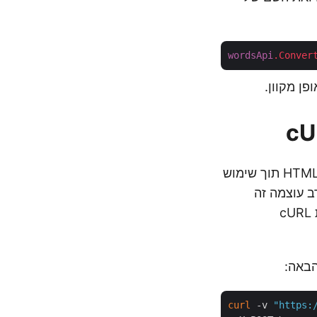
wordsApi
.Conver
שפר את חוויית שיתוף המסמכים שלך על ידי המרה חלקה של מסמכי Word ל-HTML תוך שימוש
 ו-cURL. שיתוף פעולה רב עוצמה זה
מאפשר לך לבצע המרת ‘Word DOC ל-HTML’ ללא מאמץ על ידי יצירת פקודת cURL
curl
 -v 
"https: