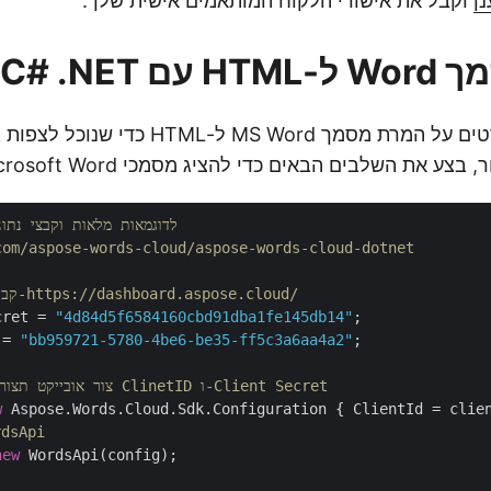
ן
וקבל את אישורי הלקוח המותאמים אישית שלך.
 C# .NET
 את השלבים הבאים כדי להציג מסמכי Microsoft Word באופן מקוון.
// לדוגמאות מלאות וקבצי נתונים, נא עבור אל 
com/aspose-words-cloud/aspose-words-cloud-dotnet
// קבל אישורי לקוח מ-https://dashboard.aspose.cloud/
cret = 
"4d84d5f6584160cbd91dba1fe145db14"
 = 
"bb959721-5780-4be6-be35-ff5c3a6aa4a2"
;

// צור אובייקט תצורה באמצעות פרטי ClinetID ו-Client Secret
w
// אתחול מופע
new
 WordsApi(config);
