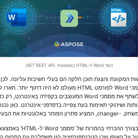
המר Word ל-HTML באמצעות .NET REST API.
ות המקוונת והצגת תוכן חלקה הם בעלי חשיבות עליונה. לכן,
ללא מאמץ את מסמכי Word לפורמט HTML מעולם לא היה דחוף יו
התסכול שבניסיון לשתף את מסמכי Word המעוצבים בקפידה באינ
ותות ושיהוקי תאימות בעת צפייה בדפדפני אינטרנט. כאן נכנס
ch, המציע פתרון הפותר באלגנטיות את הבעיות הללו.
ך אור על האופן שבו הטרנספורמציה הזו משתלבת עם התחום הדי