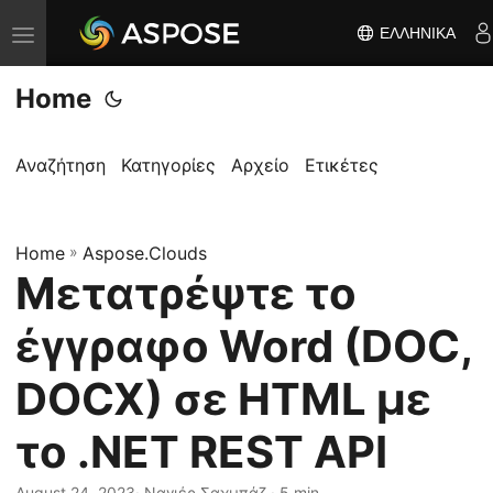
ΕΛΛΗΝΙΚΆ
Ε
ν
Home
α
λ
λ
Αναζήτηση
Κατηγορίες
Αρχείο
Ετικέτες
α
γ
Home
ή
»
Aspose.Clouds
Μετατρέψτε το
π
λ
έγγραφο Word (DOC,
ο
ή
DOCX) σε HTML με
γ
το .NET REST API
η
σ
August 24, 2023
· Ναγιέρ Σαχμπάζ · 5 min