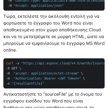
 -H 
"Content-Type: application/x-www-form-urlencoded"
 -H 
"Accept: application/json"
Τώρα, εκτελέστε την ακόλουθη εντολή για να
φορτώσετε το έγγραφο του Word που είναι
αποθηκευμένο στον χώρο αποθήκευσης Cloud
και να το μετατρέψετε σε μορφή HTML, ώστε να
μπορούμε να εμφανίσουμε το έγγραφο MS Word
online.
curl
 -v 
"https://api.aspose.cloud/v4.0/words/{sourceF
-X GET \

-H  
"accept: application/octet-stream"
 \

-H  
"Authorization: Bearer <JWT Token>"
 \

-o 
"{resultantFile}"
Αντικαταστήστε το “sourceFile” με το όνομα του
εγγράφου εισόδου του Word που είναι
διαθέσιμο στο χώρο αποθήκευσης cloud, το