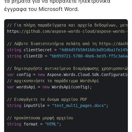
τα βήματα για να προβάλετε ηλεκτρονικά
έγγραφα του Microsoft Word.
// Για πλήρη παραδείγματα και αρχεία δεδομένων, μεταβ
https:
//github.com/aspose-words-cloud/aspose-words-cl
// Λάβετε διαπιστευτήρια πελάτη από τη https://dashbo
string
 clientSecret = 
"4d84d5f6584160cbd91dba1fe145db
string
 clientID = 
"bb959721-5780-4be6-be35-ff5c3a6aa4
// δημιουργήστε αντικείμενο διαμόρφωσης χρησιμοποιώντ
var
 config = 
new
// αρχικοποιήστε το παράδειγμα WordsApi
var
 wordsApi = 
new
 WordsApi(config);

// Εισαγάγετε το όνομα αρχείου PDF
String
 inputFile = 
"test_multi_pages.docx"
;

// προκύπτουσα μορφή αρχείου
String
 format = 
"HTML"
;
