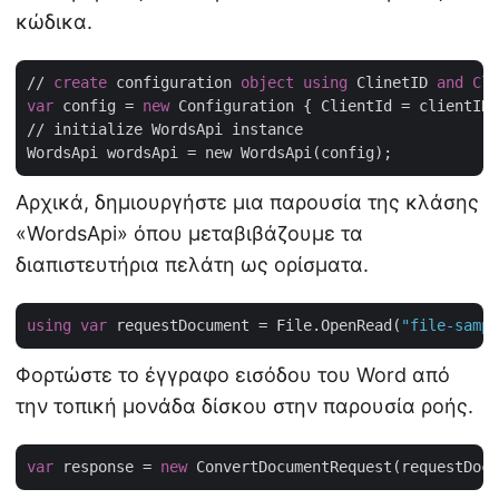
κώδικα.
// 
create
 configuration 
object
using
 ClinetID 
and
Cli
var
 config = 
new
 Configuration { ClientId = clientID,
// initialize WordsApi instance

Αρχικά, δημιουργήστε μια παρουσία της κλάσης
«WordsApi» όπου μεταβιβάζουμε τα
διαπιστευτήρια πελάτη ως ορίσματα.
using
var
 requestDocument = File.OpenRead(
"file-sampl
Φορτώστε το έγγραφο εισόδου του Word από
την τοπική μονάδα δίσκου στην παρουσία ροής.
var
 response = 
new
 ConvertDocumentRequest(requestDocu