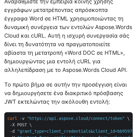
Αναβαθμίστε την εμπειρία κοινής χρήσης
εγγράφων μετατρέποντας απρόσκοπτα
έγγραφα Word σε HTML χρησιμοποιώντας τη
δυναμική συνέργεια των εντολών Aspose.Words
Cloud και cURL. Αυτή η ισχυρή συνεργασία σάς
δίνει τη δυνατότητα να πραγματοποιείτε
αβίαστα τη μετατροπή «Word DOC σε HTML»,
δημιουργώντας μια εντολή cURL για
αλληλεπίδραση με το Aspose.Words Cloud API.
Το πρώτο βήμα σε αυτήν την προσέγγιση είναι
να δημιουργήσετε ένα διακριτικό πρόσβασης
JWT εκτελώντας την ακόλουθη εντολή:
curl
 -v 
"https://api.aspose.cloud/connect/token"
 \

 -X POST \

 -d 
"grant_type=client_credentials&client_id=bb959721