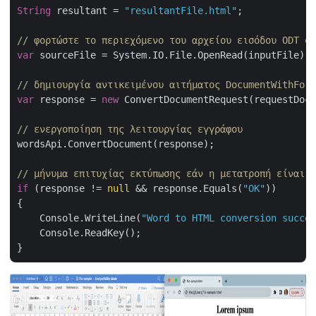
String
 resultant = 
"resultantFile.html"
;

// φορτώστε το περιεχόμενο του αρχείου εισόδου ODT στ
var
 sourceFile = System.IO.File.OpenRead(inputFile);

// δημιουργία αντικειμένου αιτήματος DocumentWithForm
var
 response = 
new
 ConvertDocumentRequest(requestDocu
// ενεργοποίηση της λειτουργίας εγγράφου
wordsApi.ConvertDocument(response);

// μήνυμα επιτυχίας εκτύπωσης εάν η μετατροπή είναι ε
if
 (response != 
null
 && response.Equals(
"OK"
))

{

    Console.WriteLine(
"Word to HTML conversion succes
    Console.ReadKey();
