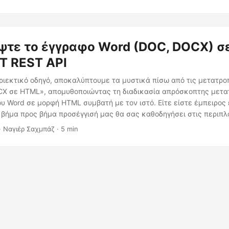
ψτε το έγγραφο Word (DOC, DOCX) σ
ET REST API
εριεκτικό οδηγό, αποκαλύπτουμε τα μυστικά πίσω από τις μετατρ
X σε HTML», απομυθοποιώντας τη διαδικασία απρόσκοπτης μετα
υ Word σε μορφή HTML συμβατή με τον ιστό. Είτε είστε έμπειρος
η βήμα προς βήμα προσέγγισή μας θα σας καθοδηγήσει στις περιπλ
υ Word σε HTML διαδικτυακά».
· Ναγιέρ Σαχμπάζ · 5 min