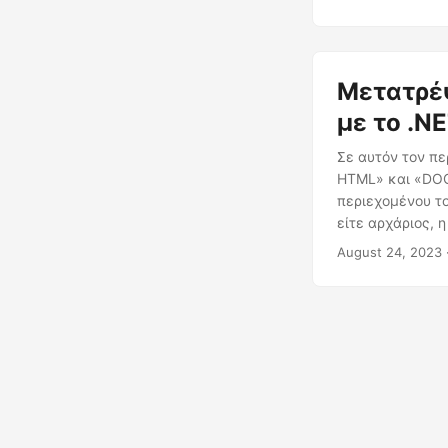
Μετατρέ
με το .N
Σε αυτόν τον π
HTML» και «DOC
περιεχομένου το
είτε αρχάριος, 
«μετατροπής το
August 24, 2023