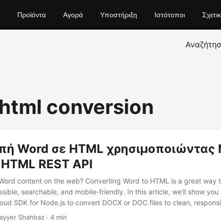
Προϊόντα
Αγορά
Υποστήριξη
Ιστότοποι
Σχετι
Αναζήτη
 html conversion
ή Word σε HTML χρησιμοποιώντας N
 HTML REST API
 Word content on the web? Converting Word to HTML is a great way 
ble, searchable, and mobile-friendly. In this article, we’ll show you
ud SDK for Node.js to convert DOCX or DOC files to clean, respon
ayyer Shahbaz · 4 min