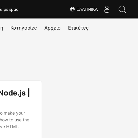
κά με εμάς
ΕΛΛΗΝΙΚΆ
ση
Κατηγορίες
Αρχείο
Ετικέτες
ode.js |
to make your
 how to use the
sive HTML.