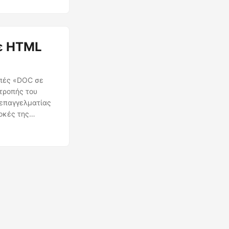
ε HTML
οπές «DOC σε
τροπής του
 επαγγελματίας
οκές της