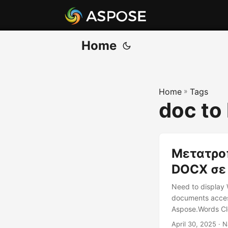
Home
Home
»
Tags
doc to
Μετατροπ
DOCX σε
Need to display
documents accessi
Aspose.Words Clo
April 30, 2025
· N