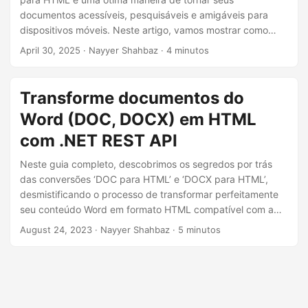
ã
documentos acessíveis, pesquisáveis e amigáveis para
o
dispositivos móveis. Neste artigo, vamos mostrar como
usar o Aspose.Words Cloud SDK para Node.js para
April 30, 2025
· Nayyer Shahbaz · 4 minutos
converter arquivos DOCX ou DOC em HTML limpo e
responsivo.
Transforme documentos do
Word (DOC, DOCX) em HTML
com .NET REST API
Neste guia completo, descobrimos os segredos por trás
das conversões ‘DOC para HTML’ e ‘DOCX para HTML’,
desmistificando o processo de transformar perfeitamente
seu conteúdo Word em formato HTML compatível com a
web. Quer você seja um profissional experiente ou
August 24, 2023
· Nayyer Shahbaz · 5 minutos
iniciante, nossa abordagem passo a passo irá guiá-lo
através das complexidades da ‘conversão de Word em
HTML online’.