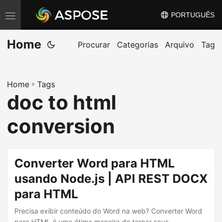
PORTUGUÊS
A
l
Home
t
Procurar
Categorias
Arquivo
Tag
e
r
Home
»
Tags
n
doc to html
a
r
conversion
n
a
v
Converter Word para HTML
e
usando Node.js | API REST DOCX
g
para HTML
a
ç
Precisa exibir conteúdo do Word na web? Converter Word
para HTML é uma ótima maneira de tornar seus