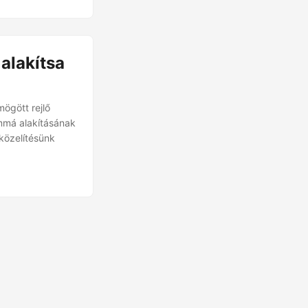
lakítsa
ögött rejlő
mmá alakításának
közelítésünk