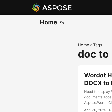
Home
Home
»
Tags
doc to
Wordot H
DOCX to
Need to display
documents accessi
Aspose.Words Clo
April 30, 2025
· N