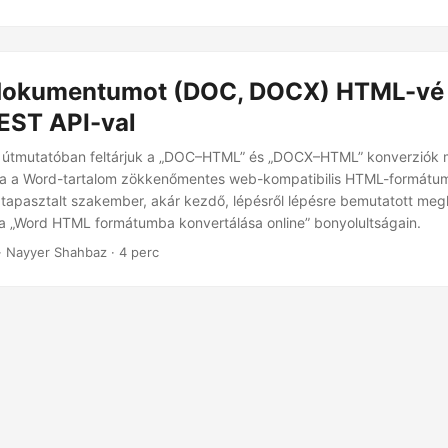
okumentumot (DOC, DOCX) HTML-vé a
REST API-val
 útmutatóban feltárjuk a „DOC–HTML” és „DOCX–HTML” konverziók m
ázva a Word-tartalom zökkenőmentes web-kompatibilis HTML-formátu
 tapasztalt szakember, akár kezdő, lépésről lépésre bemutatott meg
a „Word HTML formátumba konvertálása online” bonyolultságain.
· Nayyer Shahbaz · 4 perc