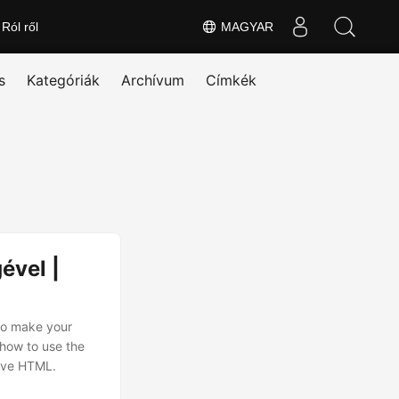
Ról ről
MAGYAR
s
Kategóriák
Archívum
Címkék
ével |
to make your
 how to use the
sive HTML.