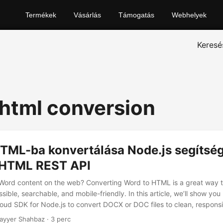
Termékek
Vásárlás
Támogatás
Webhelyek
Keresé
 html conversion
TML-ba konvertálása Node.js segítség
 HTML REST API
 Word content on the web? Converting Word to HTML is a great way 
ble, searchable, and mobile-friendly. In this article, we’ll show you
ud SDK for Node.js to convert DOCX or DOC files to clean, respon
ayyer Shahbaz · 3 perc