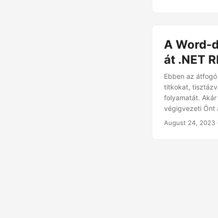
A Word-d
át .NET 
Ebben az átfogó
titkokat, tiszt
folyamatát. Akár
végigvezeti Önt 
August 24, 2023