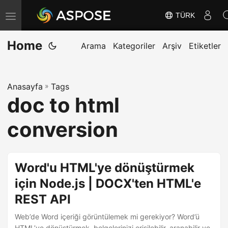
TÜRK
G
e
Home
z
Arama
Kategoriler
Arşiv
Etiketler
i
n
Anasayfa
»
Tags
m
doc to html
e
y
conversion
i
D
e
Word'u HTML'ye dönüştürmek
ğ
için Node.js | DOCX'ten HTML'e
i
REST API
ş
t
Web’de Word içeriği görüntülemek mi gerekiyor? Word’ü
HTML’ye dönüştürmek, belgelerinizi erişilebilir, aranabilir ve