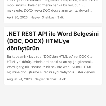
i
mobil uyumlu hale getirmenin harika bir yoludur. Bu
r
makalede, DOCX veya DOC dosyalarını temiz, duyarlı
HTML’ye dönüştürmek için Aspose.Words for Node.js Cloud
April 30, 2025
· Nayyer Shahbaz · 3 dk
SDK’sını nasıl kullanacağınızı göstereceğiz.
.NET REST API ile Word Belgesini
(DOC, DOCX) HTML'ye
dönüştürün
Bu kapsamlı kılavuzda, ‘DOC’den HTML’ye’ ve ‘DOCX’ten
HTML’ye’ dönüşümlerin ardındaki sırları açığa çıkararak,
Word içeriğinizi sorunsuz bir şekilde web uyumlu HTML
biçimine dönüştürme sürecini aydınlatıyoruz. İster deneyimli
bir profesyonel ister yeni başlayan biri olun, adım adım
August 24, 2023
· Nayyer Şahbaz · 4 dk
yaklaşımımız ‘Word’ü çevrimiçi HTML’ye dönüştürme’
işleminin inceliklerinde size rehberlik edecektir.