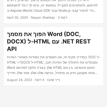
n
לחיפוש, ולמתאימים למובייל. במאמר זה, נראו לך כיצד להשתמש
ב-Aspose.Words Cloud SDK עבור Node.js כדי להמיר קבצי
DOCX או DOC ל-HTML נקי, רספונסיבי.
· Nayyer Shahbaz · 3 דקות
April 30, 2025
הפוך את מסמך Word (DOC,
DOCX) ל-HTML עם .NET REST
API
במדריך מקיף זה, אנו חושפים את הסודות מאחורי המרות ‘DOC ל-
HTML’ ו-‘DOCX ל-HTML’, ומבטלים את התהליך של הפיכת תוכן
Word שלך בצורה חלקה לפורמט HTML תואם אינטרנט. בין אם
אתה מקצוען ותיק או מתחיל, הגישה שלנו שלב אחר שלב תדריך
אותך דרך המורכבות של ‘המרת Word ל-HTML באינטרנט’.
· ניייר שהבז · 4 דקות
August 24, 2023