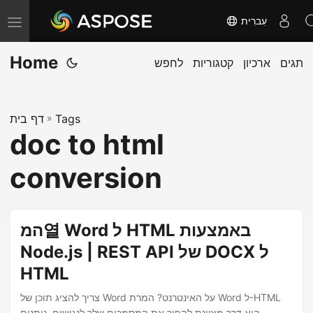
עִברִית
T
o
Home
תגים
ארכיון
קטגוריות
לחפש
g
g
l
Tags
»
דף בית
e
doc to html
n
a
conversion
v
i
g
המ열 Word ל HTML באמצעות
a
Node.js | REST API של DOCX ל
t
HTML
i
o
צריך להציג תוכן של Word על האינטרנט? המרת Word ל-HTML
היא דרך מצוינת להפוך את המסמכים שלך לנגישים, ניתנים