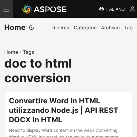
ITALIANO
V
ä
Home
x
Ricerca
Categorie
Archivio
Tag
l
a
Home
»
Tags
n
doc to html
a
v
conversion
i
g
e
Convertire Word in HTML
r
utilizzando Node.js | API REST
i
DOCX in HTML
n
g
Need to display Word content on the web? Converting
Word to HTML is a great way to make your documents