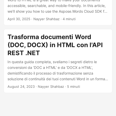
accessible, searchable, and mobile-friendly. In this article,
we’ll show you how to use the Aspose.Words Cloud SDK for
Node.js to convert DOCX or DOC files to clean, responsive
April 30, 2025
· Nayyer Shahbaz · 4 minuti
HTML.
Trasforma documenti Word
(DOC, DOCX) in HTML con l'API
REST .NET
In questa guida completa, sveliamo i segreti dietro le
conversioni da ‘DOC a HTML’ e da ‘DOCX a HTML’,
demistificando il processo di trasformazione senza
soluzione di continuità dei tuoi contenuti Word in un formato
HTML compatibile con il Web. Che tu sia un professionista
August 24, 2023
· Nayyer Shahbaz · 5 minuti
esperto o un principiante, il nostro approccio passo passo ti
guiderà attraverso le complessità della ‘conversione di
Word in HTML online’.