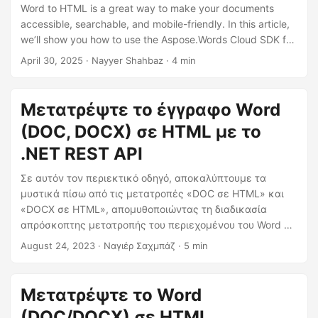
η
Word to HTML is a great way to make your documents
ς
accessible, searchable, and mobile-friendly. In this article,
we’ll show you how to use the Aspose.Words Cloud SDK for
Node.js to convert DOCX or DOC files to clean, responsive
April 30, 2025
· Nayyer Shahbaz · 4 min
HTML.
Μετατρέψτε το έγγραφο Word
(DOC, DOCX) σε HTML με το
.NET REST API
Σε αυτόν τον περιεκτικό οδηγό, αποκαλύπτουμε τα
μυστικά πίσω από τις μετατροπές «DOC σε HTML» και
«DOCX σε HTML», απομυθοποιώντας τη διαδικασία
απρόσκοπτης μετατροπής του περιεχομένου του Word σε
μορφή HTML συμβατή με τον ιστό. Είτε είστε έμπειρος
August 24, 2023
· Ναγιέρ Σαχμπάζ · 5 min
επαγγελματίας είτε αρχάριος, η βήμα προς βήμα
προσέγγισή μας θα σας καθοδηγήσει στις περιπλοκές της
«μετατροπής του Word σε HTML διαδικτυακά».
Μετατρέψτε το Word
(DOC/DOCX) σε HTML