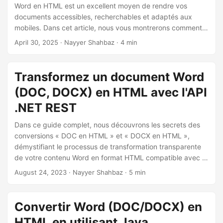
a
Word en HTML est un excellent moyen de rendre vos
t
documents accessibles, recherchables et adaptés aux
mobiles. Dans cet article, nous vous montrerons comment
i
utiliser le SDK Aspose.Words Cloud pour Node.js pour
April 30, 2025
· Nayyer Shahbaz · 4 min
o
convertir des fichiers DOCX ou DOC en HTML propre et
n
réactif.
Transformez un document Word
(DOC, DOCX) en HTML avec l'API
.NET REST
Dans ce guide complet, nous découvrons les secrets des
conversions « DOC en HTML » et « DOCX en HTML »,
démystifiant le processus de transformation transparente
de votre contenu Word en format HTML compatible avec le
Web. Que vous soyez un professionnel chevronné ou un
August 24, 2023
· Nayyer Shahbaz · 5 min
débutant, notre approche étape par étape vous guidera à
travers les subtilités de la « conversion de Word en HTML
en ligne ».
Convertir Word (DOC/DOCX) en
HTML en utilisant Java