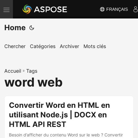
FRANÇAIS
B
a
Home
s
c
u
Chercher
Catégories
Archiver
Mots clés
l
e
Accueil
r
»
Tags
word web
l
a
n
Convertir Word en HTML en
a
utilisant Node.js | DOCX en
v
i
HTML API REST
g
Besoin d’afficher du contenu Word sur le web ? Convertir