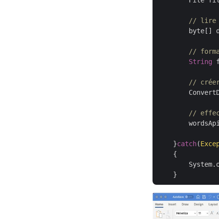
        File fi
// lire
        byte[] 
// form
String
 
// crée
        Convert
// effe
        wordsApi
    }
catch
(
Exce
    {

	System.out.println(ex);
