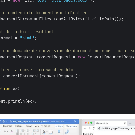
le1 = 
new
 File(
"test_multi_pages.docx"
);

 le contenu du document word d'entrée
documentStream = Files.readAllBytes(file1.toPath());

at de fichier résultant
format = 
"html"
;

r une demande de conversion de document où nous fourniss
DocumentRequest convertRequest = 
new
 ConvertDocumentRequ
ctuer la conversion word en html
.convertDocument(convertRequest);

ption
 ex)
