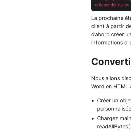
</
dependencies
>
La prochaine ét
client à partir d
d’abord créer un
informations d’i
Converti
Nous allons disc
Word en HTML à 
Créer un obje
personnalisée
Chargez maint
readAllBytes(