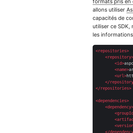
formats pris en
allons utiliser
As
capacités de co
utiliser ce SDK,
les information
<
repositories
>
<
repository
<
id
>
asp
<
name
>
a
<
url
>
ht
</
repositor
</
repositories
>
<
dependencies
>
<
dependency
<
groupI
<
artifa
<
versio
</
dependenc