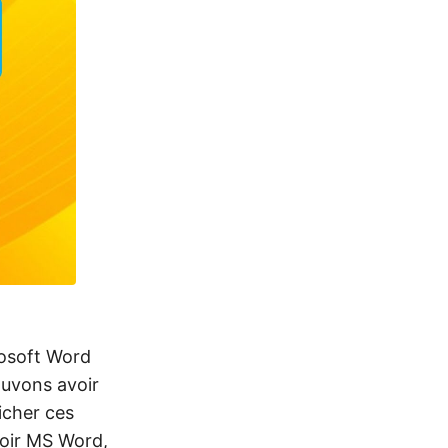
rosoft Word
ouvons avoir
icher ces
voir MS Word,