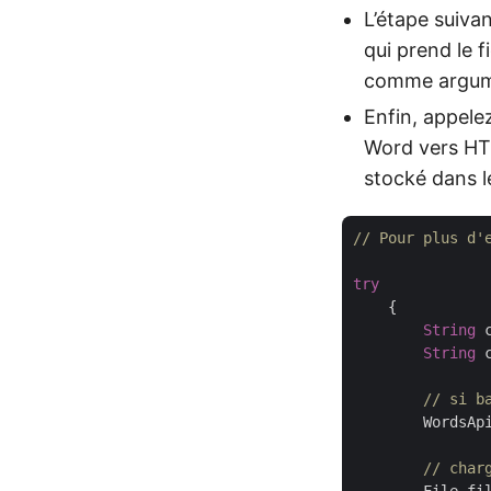
L’étape suiva
qui prend le f
comme argu
Enfin, appel
Word vers HT
stocké dans 
// Pour plus d'
try
    {

String
 
String
 
// si b
	WordsAp
// char