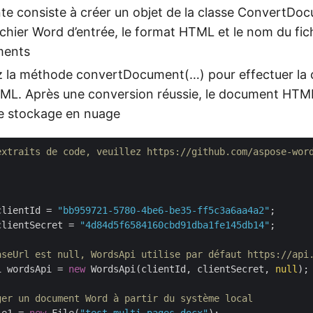
nte consiste à créer un objet de la classe ConvertD
ichier Word d’entrée, le format HTML et le nom du fich
ments
ez la méthode convertDocument(…) pour effectuer la
ML. Après une conversion réussie, le document HTML
le stockage en nuage
extraits de code, veuillez https://github.com/aspose-wor
clientId = 
"bb959721-5780-4be6-be35-ff5c3a6aa4a2"
;

clientSecret = 
"4d84d5f6584160cbd91dba1fe145db14"
;

aseUrl est null, WordsApi utilise par défaut https://api
i wordsApi = 
new
 WordsApi(clientId, clientSecret, 
null
);

ger un document Word à partir du système local