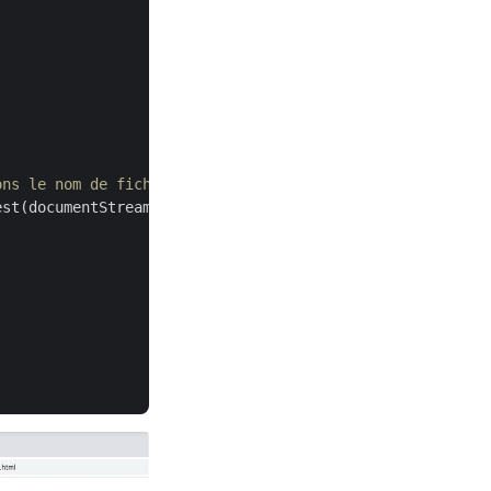
ons le nom de fichier résultant
est(documentStream,format, 
"output.html"
,
null
, 
null
, 
nul