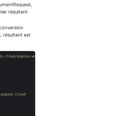
ocumentRequest,
ier résultant
 conversion
 résultant est
ds-cloud/aspose-words-cloud-java
.aspose.cloud