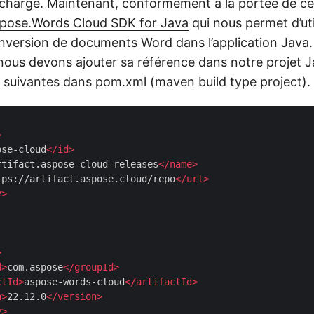
 charge
. Maintenant, conformément à la portée de cet
pose.Words Cloud SDK for Java
qui nous permet d’uti
nversion de documents Word dans l’application Java.
 nous devons ajouter sa référence dans notre projet J
s suivantes dans pom.xml (maven build type project).
>
ose-cloud
</
id
>
rtifact.aspose-cloud-releases
</
name
>
tps://artifact.aspose.cloud/repo
</
url
>
y
>
>
d
>
com.aspose
</
groupId
>
ctId
>
aspose-words-cloud
</
artifactId
>
n
>
22.12.0
</
version
>
y
>