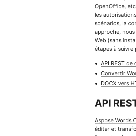
OpenOffice, etc.
les autorisation
scénarios, la c
approche, nous
Web (sans instal
étapes à suivre
API REST de 
Convertir Wo
DOCX vers HT
API RES
Aspose.Words 
éditer et tran