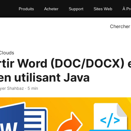
Produits
Acheter
Support
Sites Web
À Pr
Chercher
Clouds
tir Word (DOC/DOCX) 
n utilisant Java
yer Shahbaz · 5 min