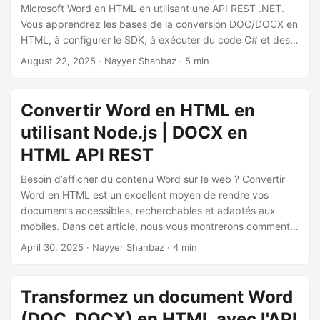
a
Microsoft Word en HTML en utilisant une API REST .NET.
t
Vous apprendrez les bases de la conversion DOC/DOCX en
HTML, à configurer le SDK, à exécuter du code C# et des
i
appels cURL, et à générer des pages web propres et
August 22, 2025
· Nayyer Shahbaz · 5 min
o
adaptées aux mobiles à partir du contenu de Word Online.
n
Convertir Word en HTML en
utilisant Node.js | DOCX en
HTML API REST
Besoin d’afficher du contenu Word sur le web ? Convertir
Word en HTML est un excellent moyen de rendre vos
documents accessibles, recherchables et adaptés aux
mobiles. Dans cet article, nous vous montrerons comment
utiliser le SDK Aspose.Words Cloud pour Node.js pour
April 30, 2025
· Nayyer Shahbaz · 4 min
convertir des fichiers DOCX ou DOC en HTML propre et
réactif.
Transformez un document Word
(DOC, DOCX) en HTML avec l'API