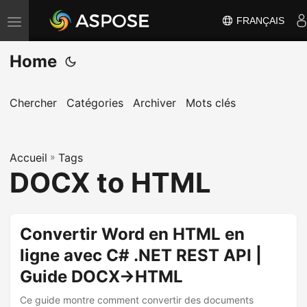
FRANÇAIS
B
a
Home
s
c
u
Chercher
Catégories
Archiver
Mots clés
l
e
Accueil
r
»
Tags
DOCX to HTML
l
a
n
Convertir Word en HTML en
a
ligne avec C# .NET REST API |
v
i
Guide DOCX→HTML
g
Ce guide montre comment convertir des documents