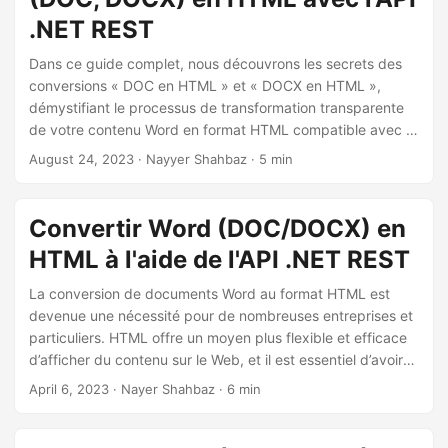
.NET REST
Dans ce guide complet, nous découvrons les secrets des
conversions « DOC en HTML » et « DOCX en HTML »,
démystifiant le processus de transformation transparente
de votre contenu Word en format HTML compatible avec le
Web. Que vous soyez un professionnel chevronné ou un
August 24, 2023
· Nayyer Shahbaz · 5 min
débutant, notre approche étape par étape vous guidera à
travers les subtilités de la « conversion de Word en HTML
en ligne ».
Convertir Word (DOC/DOCX) en
HTML à l'aide de l'API .NET REST
La conversion de documents Word au format HTML est
devenue une nécessité pour de nombreuses entreprises et
particuliers. HTML offre un moyen plus flexible et efficace
d’afficher du contenu sur le Web, et il est essentiel d’avoir
les bons outils et ressources pour convertir vos documents
April 6, 2023
· Nayer Shahbaz · 6 min
Word en HTML. Cet article explique comment utiliser le
langage de programmation C# et Aspose.Words Cloud SDK
pour convertir des documents Word au format HTML, ce