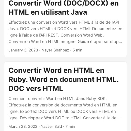
Convertir Word (DOC/DOCX) en
qui vous permet de partager plus facilement votre contenu
HTML en utilisant Java
sur le Web.
Effectuez une conversion Word vers HTML à l’aide de l’API
Java. DOC vers HTML et DOCX vers HTML Documentez en
ligne à l’aide de l’API REST. Conversion Word Web,
Conversion Word en HTML en ligne. Guide étape par étape
sur la façon d’effectuer la conversion Microsoft Word Web.
January 3, 2023
· Nayer Shahbaz · 5 min
Convertir Word en HTML en
Ruby. Word en document HTML.
DOC vers HTML
Comment convertir Word en HTML dans Ruby SDK.
Effectuez la conversion de documents Word en HTML en
ligne. Exportez DOC vers HTML ou DOCX vers HTML en
ligne. Développez Word DOC to HTML Converter à l’aide de
Ruby Cloud SDK.
March 28, 2022
· Yasser Saïd · 7 min