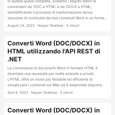
In questa guida completa, sveliamo i segreti dietro le
conversioni da ‘DOC a HTML’ e da ‘DOCX a HTML’,
demistificando il processo di trasformazione senza
soluzione di continuità dei tuoi contenuti Word in un formato
HTML compatibile con il Web. Che tu sia un professionista
August 24, 2023
· Nayyer Shahbaz · 5 minuti
esperto o un principiante, il nostro approccio passo passo ti
guiderà attraverso le complessità della ‘conversione di
Word in HTML online’.
Converti Word (DOC/DOCX) in
HTML utilizzando l'API REST di
.NET
La conversione di documenti Word in formato HTML è
diventata una necessità per molte aziende e privati.
L’HTML offre un modo più flessibile ed efficiente di
visualizzare i contenuti sul Web ed è essenziale disporre
degli strumenti e delle risorse giusti per convertire i
April 6, 2023
· Nayyer Shahbaz · 5 minuti
documenti Word in HTML. Questo articolo esplorerà come
utilizzare il linguaggio di programmazione C# e
Aspose.Words Cloud SDK per convertire i documenti Word
Converti Word (DOC/DOCX) in
in formato HTML, semplificando la condivisione dei