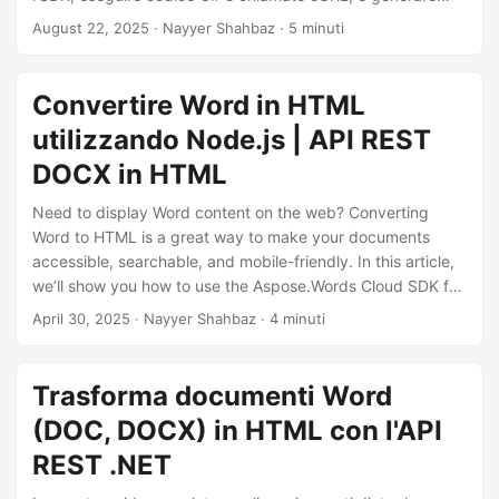
pagine web pulite e compatibili con i dispositivi mobili dai
August 22, 2025
· Nayyer Shahbaz · 5 minuti
contenuti di Word Online.
Convertire Word in HTML
utilizzando Node.js | API REST
DOCX in HTML
Need to display Word content on the web? Converting
Word to HTML is a great way to make your documents
accessible, searchable, and mobile-friendly. In this article,
we’ll show you how to use the Aspose.Words Cloud SDK for
Node.js to convert DOCX or DOC files to clean, responsive
April 30, 2025
· Nayyer Shahbaz · 4 minuti
HTML.
Trasforma documenti Word
(DOC, DOCX) in HTML con l'API
REST .NET