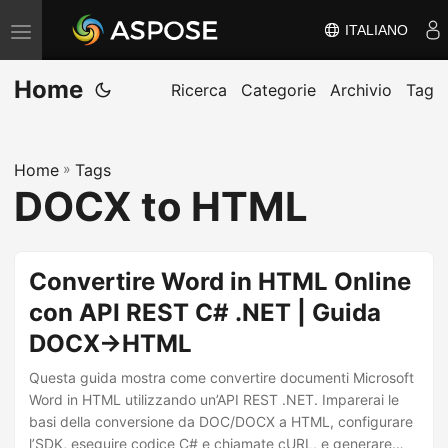
ITALIANO
V
ä
Home
x
Ricerca
Categorie
Archivio
Tag
l
a
Home
»
Tags
n
DOCX to HTML
a
v
i
Convertire Word in HTML Online
g
con API REST C# .NET | Guida
e
DOCX→HTML
r
i
Questa guida mostra come convertire documenti Microsoft
n
Word in HTML utilizzando un’API REST .NET. Imparerai le
basi della conversione da DOC/DOCX a HTML, configurare
g
l’SDK, eseguire codice C# e chiamate cURL, e generare