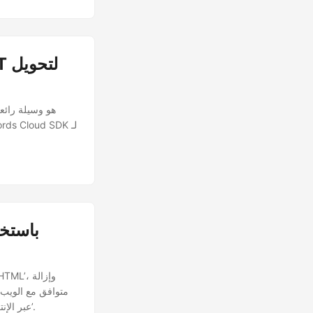
متمرسًا أو مبتدئًا، فإن منهجنا خطوة بخطوة سيرشدك خلال تعقيدات ‘تحويل Word إلى HTML عبر الإنترنت’.