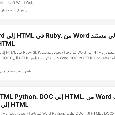
كيفية إجراء تحويل Microsoft Word Web
· نيير شهباز · بضع ثوان
DOC إلى ML
· ياسر سعيد · بضع ثوان
MS Word إلى HTML