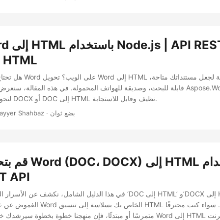
DOCX إلى HTML
هل تحتاج إلى عرض محتوى Word 
قابلة للبحث، وصديقة للهواتف المحمولة. في هذه المقالة، سنعرض لك كيفية استخدام DK
Node.js لتحويل ملفات DOCX أو DOC إلى HTML نظيف وقابل للاستجابة.
· Nayyer Shahbaz · بضع ثوان
قم بتحويل مستند X
T API
في هذا الدليل الشامل، نكشف عن الأسرار الكامنة وراء تحويلات ‘DOC إلى L
الغموض عن عملية تحويل محتوى Word الخاص بك