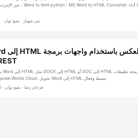
· نيير شهباز · بضع ثوان
2
التطبيقات ST
يمكنك
REST الخاصة بـ Aspose.Words Cloud. تحويل Word إلى HTML بسيط وفعال.
· فرحان رضا · بضع ثوان
0