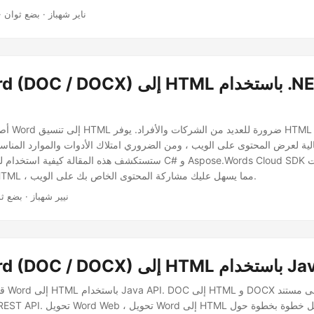
· ناير شهباز · بضع ثوان
أصبح تحويل 
لية لعرض المحتوى على الويب ، ومن الضروري امتلاك الأدوات والموارد المناسبة لتحو
Word إلى تنسيق HTML ، مما يسهل عليك مشاركة المحتوى الخاص بك على الويب.
· نيير شهباز · بضع ث
Word (DO) إلى HTML باستخدام Java
قم بإج