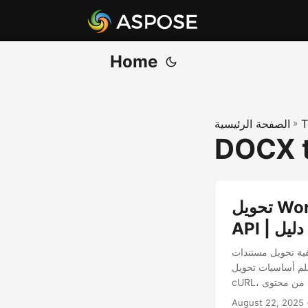
Home
T
»
الصفحة الرئيسية
DOCX 
تحويل Word إلى HTML عبر الإنترنت باستخدام C# .NET REST
إلى HTML باستخدام واجهة برمجة التطبيقات .NET REST.
يل DOC/DOCX إلى HTML، إعداد مجموعة أدوات البرمجة، تشغيل كود C# واستدعاءات
August 22, 2025