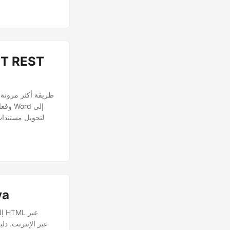
وفعا
تحويل C / DOCX