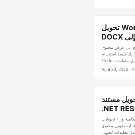
تحويل Word إلى HTML باستخدام Node.js | API REST لتحويل
على الويب؟ تحويل Word إلى HTML هو وسيلة رائعة لجعل مستنداتك متاحة،
Aspose.Words Cloud S لـ
April 30, 2025
Word (DOC، DOC) إلى HTML باستخدام
.NET RES
HTM’ و’DOCX إلى HTML’، وإزالة
 بسلاسة إلى تنسيق HTML متوافق مع الويب. سواء كنت محترفًا