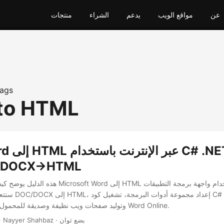
عن
مواقع الويب
يدعم
الشراء
منتجات
ags
to HTML
API | دليل DOCX→HTML
هذه الدليل يوضح كيفية تحويل مستندات Microsoft Word 
ستتعلم أساسيات تحو
cURL، وتوليد صفحات ويب نظيفة وصديقة للمحمول من محتوى Word Online.
· Nayyer Shahbaz · بضع ثوان