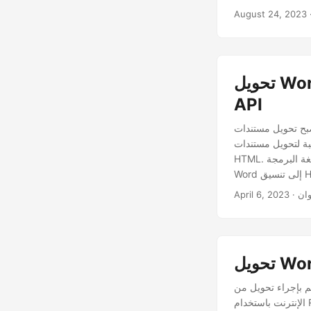
August 24, 2023
تحويل Word (DOC / DOCX) إلى HTML باستخدام .NET REST
API
مستندات Word إلى تنسيق HTML ضرورة للعديد من الشركات والأفراد. يوفر HTML طريقة أكثر مرونة
يل مستندات Word إلى
HTML. ستستكشف هذه المقالة كيفية استخدام لغة البرمجة C# و Aspose.Words Cloud SDK لتحويل مستندات
وان
April 6, 2023
راء تحويل من Word إلى HTML باستخدام Java API. DOC إلى HTML و DOCX إلى مستند HTML عبر
الإنترنت باستخدام REST API. تحويل Word Web ، تحويل Word إلى HTML عبر الإنترنت. دليل خطوة بخطوة حول