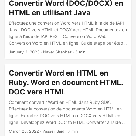
Convertir Word (DOC/DOCX) en
qui vous permet de partager plus facilement votre contenu
HTML en utilisant Java
sur le Web.
Effectuez une conversion Word vers HTML à l’aide de l’API
Java. DOC vers HTML et DOCX vers HTML Documentez en
ligne à l’aide de l’API REST. Conversion Word Web,
Conversion Word en HTML en ligne. Guide étape par étape
sur la façon d’effectuer la conversion Microsoft Word Web.
January 3, 2023
· Nayer Shahbaz · 5 min
Convertir Word en HTML en
Ruby. Word en document HTML.
DOC vers HTML
Comment convertir Word en HTML dans Ruby SDK.
Effectuez la conversion de documents Word en HTML en
ligne. Exportez DOC vers HTML ou DOCX vers HTML en
ligne. Développez Word DOC to HTML Converter à l’aide de
Ruby Cloud SDK.
March 28, 2022
· Yasser Saïd · 7 min