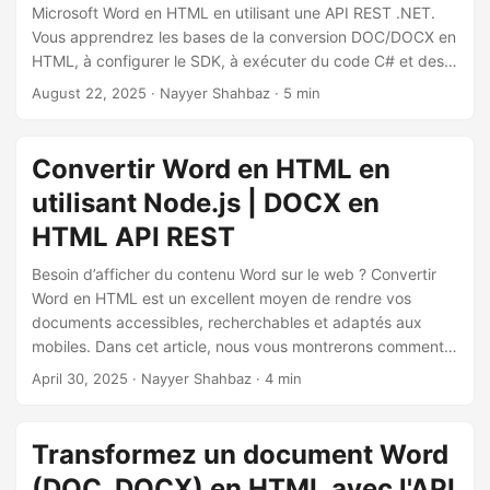
a
Microsoft Word en HTML en utilisant une API REST .NET.
t
Vous apprendrez les bases de la conversion DOC/DOCX en
HTML, à configurer le SDK, à exécuter du code C# et des
i
appels cURL, et à générer des pages web propres et
August 22, 2025
· Nayyer Shahbaz · 5 min
o
adaptées aux mobiles à partir du contenu de Word Online.
n
Convertir Word en HTML en
utilisant Node.js | DOCX en
HTML API REST
Besoin d’afficher du contenu Word sur le web ? Convertir
Word en HTML est un excellent moyen de rendre vos
documents accessibles, recherchables et adaptés aux
mobiles. Dans cet article, nous vous montrerons comment
utiliser le SDK Aspose.Words Cloud pour Node.js pour
April 30, 2025
· Nayyer Shahbaz · 4 min
convertir des fichiers DOCX ou DOC en HTML propre et
réactif.
Transformez un document Word
(DOC, DOCX) en HTML avec l'API