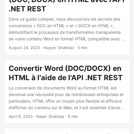
.NET REST
Dans ce guide complet, nous découvrons les secrets des
conversions « DOC en HTML » et « DOCX en HTML »,
démystifiant le processus de transformation transparente
de votre contenu Word en format HTML compatible avec le
Web. Que vous soyez un professionnel chevronné ou un
August 24, 2023
· Nayyer Shahbaz · 5 min
débutant, notre approche étape par étape vous guidera à
travers les subtilités de la « conversion de Word en HTML
en ligne ».
Convertir Word (DOC/DOCX) en
HTML à l'aide de l'API .NET REST
La conversion de documents Word au format HTML est
devenue une nécessité pour de nombreuses entreprises et
particuliers. HTML offre un moyen plus flexible et efficace
d’afficher du contenu sur le Web, et il est essentiel d’avoir
les bons outils et ressources pour convertir vos documents
April 6, 2023
· Nayer Shahbaz · 6 min
Word en HTML. Cet article explique comment utiliser le
langage de programmation C# et Aspose.Words Cloud SDK
pour convertir des documents Word au format HTML, ce