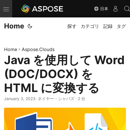
日本
ナ
ビ
Home
ゲ
探す
カテゴリ
記録
タグ
ー
シ
Home
»
Aspose.Clouds
ョ
Java を使用して Word
ン
の
(DOC/DOCX) を
切
り
HTML に変換する
替
January 3, 2023
· ネイヤー・シャバズ · 2 分
え