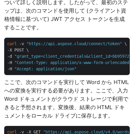
ついて詳しく説明します。したがって、最初のステ
ップは、次のコマンドを使用して (クライアント資
格情報に基づいて) JWT アクセス トークンを生成
することです。
curl
 -v 
"https://api.aspose.cloud/connect/token"
 \

-X POST \

-d 
"grant_type=client_credentials&client_id=bb959721-
-H 
"Content-Type: application/x-www-form-urlencoded"
 
-H 
"Accept: application/json"
ここで、次のコマンドを実行して Word から HTML
への変換を実行する必要があります。ここで、入力
Word ドキュメントがクラウド ストレージで利用で
きると予想されます。変換後、結果の HTML ドキ
ュメントをローカル ドライブに保存します。
curl
 -v -X GET 
"https://api.aspose.cloud/v4.0/words/t