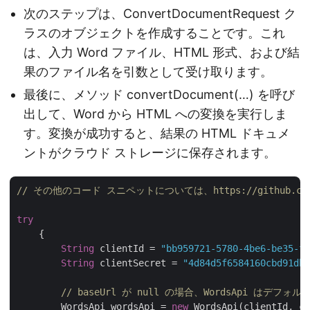
次のステップは、ConvertDocumentRequest ク
ラスのオブジェクトを作成することです。これ
は、入力 Word ファイル、HTML 形式、および結
果のファイル名を引数として受け取ります。
最後に、メソッド convertDocument(…) を呼び
出して、Word から HTML への変換を実行しま
す。変換が成功すると、結果の HTML ドキュメ
ントがクラウド ストレージに保存されます。
// その他のコード スニペットについては、https://github.com/as
try
    {

String
 clientId = 
"bb959721-5780-4be6-be35-ff
String
 clientSecret = 
"4d84d5f6584160cbd91dba
// baseUrl が null の場合、WordsApi はデフォルト
	WordsApi wordsApi = 
new
 WordsApi(clientId, cl