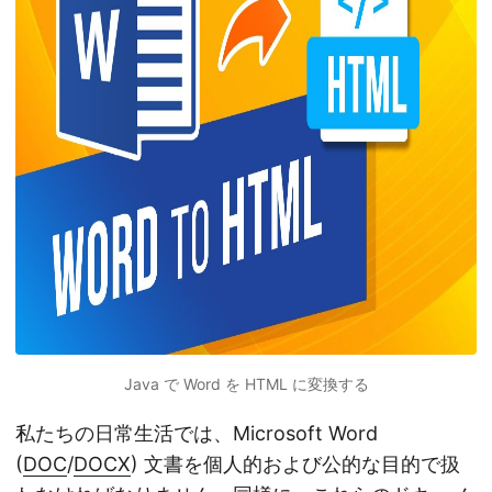
Java で Word を HTML に変換する
私たちの日常生活では、Microsoft Word
(
DOC
/
DOCX
) 文書を個人的および公的な目的で扱