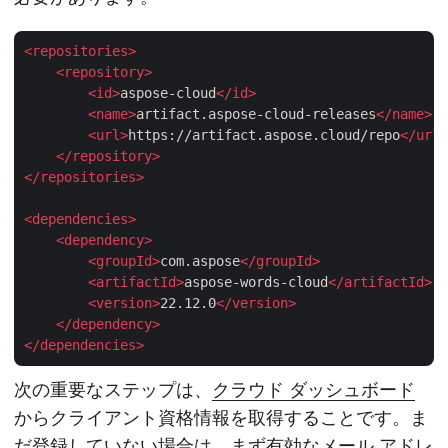
<
repositories
>
<
repository
>
<
id
>
aspose-cloud
</
id
>
<
name
>
artifact.aspose-cloud-releases
</
name
>
<
url
>
https://artifact.aspose.cloud/repo
</
url
>
</
repository
>
</
repositories
>
<
dependencies
>
<
dependency
>
<
groupId
>
com.aspose
</
groupId
>
<
artifactId
>
aspose-words-cloud
</
artifactId
>
<
version
>
22.12.0
</
version
>
</
dependency
>
</
dependencies
>
次の重要なステップは、
クラウド ダッシュボード
からクライアント資格情報を取得することです。ま
だ登録していない場合は、まず有効なメール アドレ