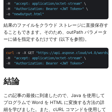
-H  
"accept: application/octet-stream"
 \

-H  
"Authorization: Bearer <JWT Token>"
 \

-o 
"newOutput.html"
結果のファイルをクラウド ストレージに直接保存す
ることもできます。そのため、outPath パラメータ
ーに値を指定するだけです (以下を参照)。
curl
 -v -X GET 
"https://api.aspose.cloud/v4.0/words/t
-H  
"accept: application/octet-stream"
 \

-H  
"Authorization: Bearer <JWT Token>"
結論
この記事の最後に到達したので、Java を使用して
プログラムで Word を HTML に変換する方法の詳
細を学びました。また、cURL コマンドを使用して