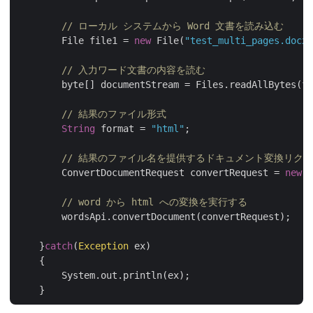
// ローカル システムから Word 文書を読み込む
        File file1 = 
new
 File(
"test_multi_pages.docx"
// 入力ワード文書の内容を読む
        byte[] documentStream = Files.readAllBytes(fi
// 結果のファイル形式
String
 format = 
"html"
;

// 結果のファイル名を提供するドキュメント変換リク
        ConvertDocumentRequest convertRequest = 
new
 C
// word から html への変換を実行する
        wordsApi.convertDocument(convertRequest);

    }
catch
(
Exception
 ex)

    {

	System.out.println(ex);
