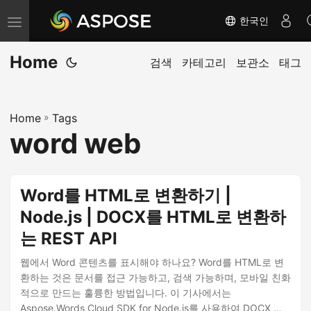
한국인
내
비
Home
게
검색
카테고리
보관소
태그
이
션
Home
»
Tags
전
word web
환
Word를 HTML로 변환하기 |
Node.js | DOCX를 HTML로 변환하
는 REST API
웹에서 Word 콘텐츠를 표시해야 하나요? Word를 HTML로 변
환하는 것은 문서를 접근 가능하고, 검색 가능하며, 모바일 친화
적으로 만드는 훌륭한 방법입니다. 이 기사에서는
Aspose.Words Cloud SDK for Node.js를 사용하여 DOCX 또