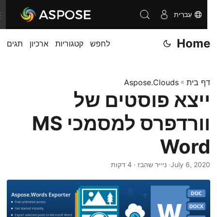
עִברִית
T
o
Home
לחפש
קטגוריות
ארכיון
תגים
g
g
l
דף בית
»
Aspose.Clouds
e
ייצא פוסטים של
n
a
וורדפרס למסמכי MS
v
i
Word
g
July 6, 2020
· ניייר שהבז · 4 דקות
a
t
i
o