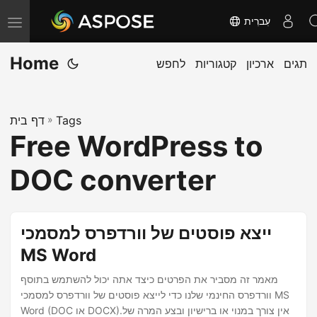
עִברִית
T
o
Home
תגים
ארכיון
קטגוריות
לחפש
g
g
l
Tags
»
דף בית
e
Free WordPress to
n
a
DOC converter
v
i
g
ייצא פוסטים של וורדפרס למסמכי
a
MS Word
t
מאמר זה מסביר את הפרטים כיצד אתה יכול להשתמש בתוסף
i
וורדפרס החינמי שלנו כדי לייצא פוסטים של וורדפרס למסמכי MS
o
Word (DOC או DOCX).אין צורך במנוי או ברישיון ובצע המרה של