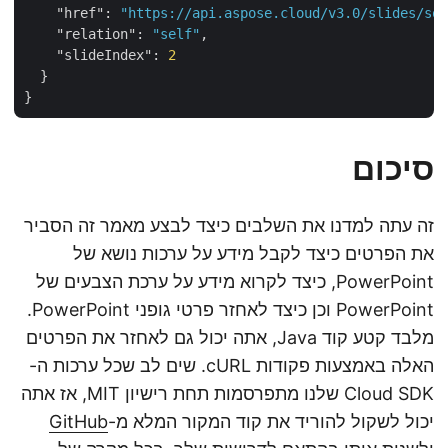
"href"
: 
"https://api.aspose.cloud/v3.0/slides/s
"relation"
: 
"self"
,

"slideIndex"
: 
2
  }

סיכום
זה עתה למדנו את השלבים כיצד לבצע מאמר זה הסביר
את הפרטים כיצד לקבל מידע על ערכות נושא של
PowerPoint, כיצד לקרוא מידע על ערכת הצבעים של
PowerPoint וכן כיצד לאחזר פרטי גופני PowerPoint.
מלבד קטע קוד Java, אתה יכול גם לאחזר את הפרטים
האלה באמצעות פקודות cURL. שים לב שכל ערכות ה-
Cloud SDK שלנו מתפרסמות תחת רישיון MIT, אז אתה
יכול לשקול להוריד את קוד המקור המלא מ-
GitHub