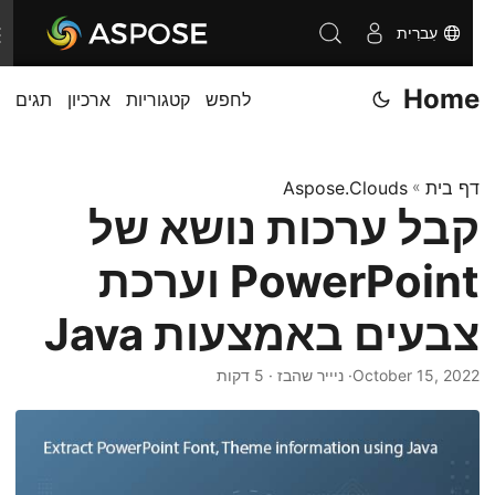
עִברִית
T
o
Home
לחפש
קטגוריות
ארכיון
תגים
g
g
l
דף בית
»
Aspose.Clouds
e
קבל ערכות נושא של
n
a
PowerPoint וערכת
v
i
צבעים באמצעות Java
g
October 15, 2022
· ניייר שהבז · 5 דקות
a
t
i
o