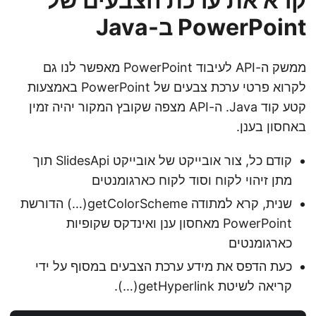
קרא את ערכת הצבעים של
PowerPoint ב-Java
ממשק ה-API לעיבוד PowerPoint מאפשר לנו גם
לקרוא פרטי ערכת צבעים של PowerPoint באמצעות
קטע קוד Java. ה-API מצפה שקובץ המקור יהיה זמין
באחסון בענן.
קודם כל, צור אובייקט של אובייקט SlidesApi תוך
מתן זיהוי לקוח וסוד לקוח כארגומנטים
שנית, קרא למתודה getColorScheme(…) הדורשת
PowerPoint מאחסון ענן ואינדקס שקופיות
כארגומנטים
כעת הדפס את מידע ערכת הצבעים במסוף על ידי
קריאה לשיטת getHyperlink(…).