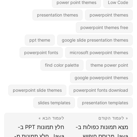
power point themes
Low Code
presentation themes
powerpoint themes
powerpoint themes free
ppt theme
google slide presentation themes
powerpoint fonts
microsoft powerpoint themes
find color palette
theme power point
google powerpoint themes
powerpoint slide themes
powerpoint fonts download
slides templates
presentation templates
« לעמוד הקודם
לעמוד הבא »
מצא תמונות כפולות ב-
חלץ תמונות PPT ב-
Java מבוסס חיפוש
Java. חלץ תמונות מ-