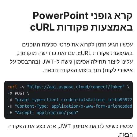
קרא גופני PowerPoint
באמצעות פקודות cURL
עכשיו הגיע הזמן לקרוא את פרטי סכימת הגופנים
באמצעות פקודות cURL. עם זאת כדרישה מוקדמת,
עלינו ליצור תחילה אסימון גישה ל-JWT (בהתבסס על
אישורי לקוח) תוך ביצוע הפקודה הבאה.
curl
 -v 
"https://api.aspose.cloud/connect/token"
 \

-X POST \

-d 
"grant_type=client_credentials&client_id=bb95972
-H 
"Content-Type: application/x-www-form-urlencoded
-H 
"Accept: application/json"
עכשיו כשיש לנו את אסימון JWT, אנא בצע את הפקודה
הבאה.