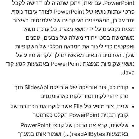
PowerPoint. עם זאת, ייתכן שתהיה לנו דרישה לקבל
פרטי ערכות נושא של PowerPoint לצורך עיבוד נוסף.
יתר על כן, המאפיינים העיקריים של אלמנטים בעיצוב
מצגת נקבעים על ידי נושא מצגת. כל ערכת נושא
משתמשת בסט ייחודי משלה של צבעים, גופנים
ואפקטים כדי ליצור את המראה הכללי של השקופיות
שלך. הפרטים הבאים מאפשרים לך לקרוא מידע על
נושאי שקופיות ממצגת PowerPoint באמצעות קטע קוד
Java.
קודם כל, צור אובייקט של אובייקט SlidesApi תוך
מתן זיהוי לקוח וסוד לקוח כארגומנטים
שנית, צור מופע של File אשר לוקח את הכתובת של
קובץ תבנית PowerPoint הקלט כפרמטר
שלישית, קרא את התוכן של קבצי PowerPoint
באמצעות readAllBytes(…) ושמור אותו במערך