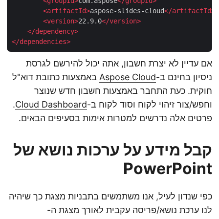
<
groupId
>
com.aspose
</
groupId
>
<
artifactId
>
aspose-slides-cloud
</
artifactId
<
version
>
22.9.0
</
version
>
</
dependency
>
</
dependencies
>
אם עדיין לא יצרת חשבון, אתה יכול להירשם לגרסת
ניסיון בחינם ב-
Aspose Cloud
באמצעות כתובת דוא"ל
חוקית. כעת התחבר באמצעות חשבון חדש שנוצר
וחפש/צור זיהוי לקוח וסוד לקוח ב-
Cloud Dashboard
.
פרטים אלה נדרשים למטרות אימות בסעיפים הבאים.
קבל מידע על ערכות נושא של
PowerPoint
כפי שנדון לעיל, אנו משתמשים בתבניות מצגת כך שיהיה
לנו ערכת נושא/פריסה עקבית לאורך מצגת ה-