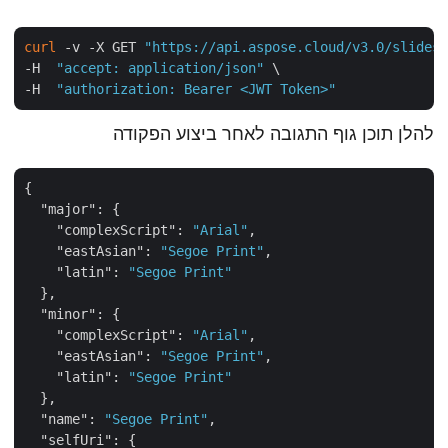
curl
 -v -X GET 
"https://api.aspose.cloud/v3.0/slide
-H  
"accept: application/json"
 \

-H  
"authorization: Bearer <JWT Token>"
להלן תוכן גוף התגובה לאחר ביצוע הפקודה
{

"major"
: {

"complexScript"
: 
"Arial"
,

"eastAsian"
: 
"Segoe Print"
,

"latin"
: 
"Segoe Print"
  },

"minor"
: {

"complexScript"
: 
"Arial"
,

"eastAsian"
: 
"Segoe Print"
,

"latin"
: 
"Segoe Print"
  },

"name"
: 
"Segoe Print"
,

"selfUri"
: {
