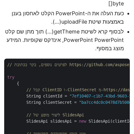
byte[]
כעת העלה את ה-PowerPoint הקלט לאחסון בענן
באמצעות שיטת uploadFile(…).
לבסוף קרא לשיטת getTheme(…) תוך מתן שם קלט
PowerPoint PowerPoint, אינדקס שקופיות. המידע
מוצג במסוף.
https://github.com/aspose-slides-cloud
try
    {	    

https://dashboard.aspose/
        String clientId = 
"7ef10407-c1b7-43bd-9603-
	String clientSecret = 
"ba7cc4dc0c0478d7b508
// ליצור מופע של SlidesApi
	SlidesApi slidesApi = 
new
 SlidesApi(clientId
// טען קובץ מהמערכת המקומית