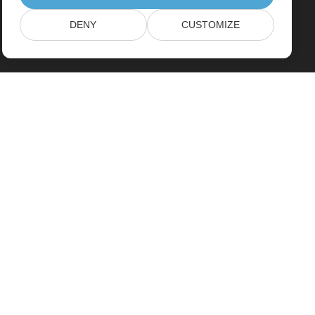
DENY
CUSTOMIZE
Home
Products
New Releases
Pricing
Docs
Free Support
Paid Support
Paid Consulting
Blog
Websites
About