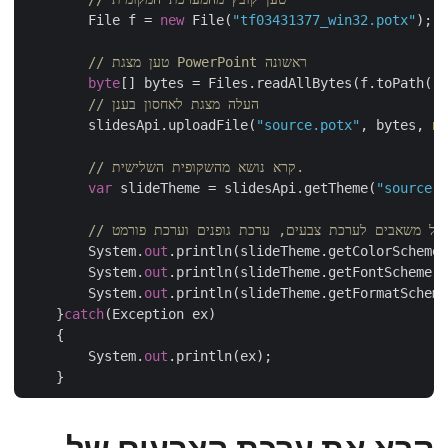
	File f = 
new
 File(
"tf03431377_win32.potx"
);

// טען מצגת PowerPoint ראשונה
byte
[] bytes = Files.readAllBytes(f.toPath()
// העלה מצגת לאחסון בענן
	slidesApi.uploadFile(
"source.potx"
, bytes, 
// קרא נושא מהשקופית השלישית.
var
 slideTheme = slidesApi.getTheme(
"source
	System.
out
.println(slideTheme.getColorScheme
	System.
out
.println(slideTheme.getFontScheme(
	System.
out
.println(slideTheme.getFormatSchem
    }
catch
(Exception ex)

    {

        System.
out
.println(ex);
