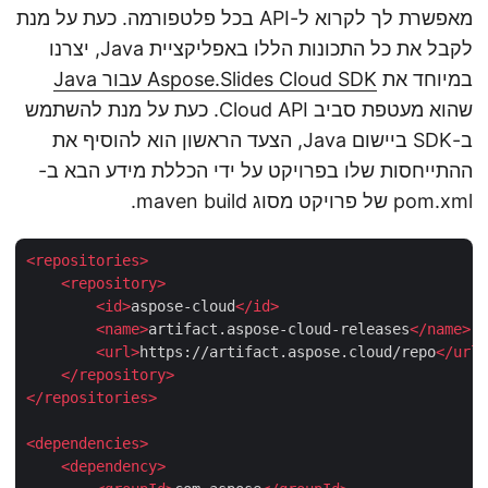
מאפשרת לך לקרוא ל-API בכל פלטפורמה. כעת על מנת
לקבל את כל התכונות הללו באפליקציית Java, יצרנו
במיוחד את
Aspose.Slides Cloud SDK עבור Java
שהוא מעטפת סביב Cloud API. כעת על מנת להשתמש
ב-SDK ביישום Java, הצעד הראשון הוא להוסיף את
ההתייחסות שלו בפרויקט על ידי הכללת מידע הבא ב-
pom.xml של פרויקט מסוג maven build.
<
repositories
>
<
repository
>
<
id
>
aspose-cloud
</
id
>
<
name
>
artifact.aspose-cloud-releases
</
name
>
<
url
>
https://artifact.aspose.cloud/repo
</
ur
</
repository
>
</
repositories
>
<
dependencies
>
<
dependency
>