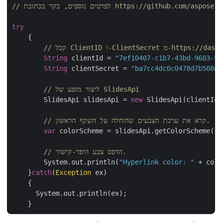
https://github.com/aspose-slides-cloud
try
    {   

https://dashboard.aspose/
String
 clientId = 
"7ef10407-c1b7-43bd-9603-
String
 clientSecret = 
"ba7cc4dc0c0478d7b508
// ליצור מופע של SlidesApi
	SlidesApi slidesApi = 
new
 SlidesApi(clientId
// קרא את ערכת הצבעים שהוחלה על השקף הראשון.
var
 colorScheme = slidesApi.getColorScheme(
// הדפס צבע היפר-קישור.
	System.out.println(
"Hyperlink color: "
 + co
    }
catch
(
Exception
 ex)

    {

      System.out.println(ex);
