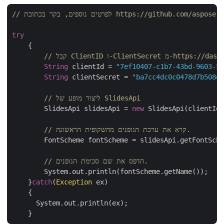
https://github.com/aspose-slides-cloud
try
    {   

https://dashboard.aspose/
String
 clientId = 
"7ef10407-c1b7-43bd-9603-
String
 clientSecret = 
"ba7cc4dc0c0478d7b508
// ליצור מופע של SlidesApi
	SlidesApi slidesApi = 
new
 SlidesApi(clientId
// קרא את ערכת הגופנים מהשקופית הראשונה.
        FontScheme fontScheme = slidesApi.getFontSc
// הדפס את שם סכימת הגופנים.
	System.out.println(fontScheme.getName());    

    }
catch
(
Exception
 ex)

    {

      System.out.println(ex);
