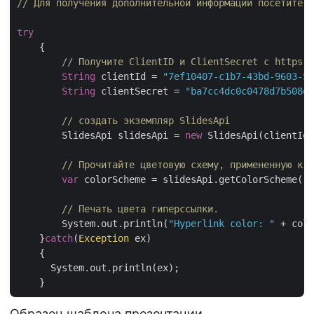
// Для получения дополнительной информации посетите h
try
    {   

// Получите ClientID и ClientSecret с https:/
String
 clientId = 
"7ef10407-c1b7-43bd-9603-5e
String
 clientSecret = 
"ba7cc4dc0c0478d7b508dd
// создать экземпляр SlidesApi
	SlidesApi slidesApi = 
new
 SlidesApi(clientId,
// Прочитайте цветовую схему, примененную к п
var
 colorScheme = slidesApi.getColorScheme(
"s
// Печать цвета гиперссылки.
	System.out.println(
"Hyperlink color: "
 + colo
    }
catch
(
Exception
 ex)

    {

      System.out.println(ex);

Образец шаблона презентации,