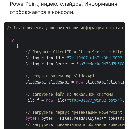
PowerPoint, индекс слайдов. Информация
отображается в консоли.
// Для получения дополнительной информации посетите h
try
    {	    

// Получите ClientID и ClientSecret с https:/
        String clientId = 
"7ef10407-c1b7-43bd-9603-5e
	String clientSecret = 
"ba7cc4dc0c0478d7b508dd
// создать экземпляр SlidesApi
	SlidesApi slidesApi = 
new
 SlidesApi(clientId,
// загрузить файл из локальной системы
	File f = 
new
 File(
"tf03431377_win32.potx"
);

// загрузить первую презентацию PowerPoint
byte
[] bytes = Files.readAllBytes(f.toPath())
// загрузить презентацию в облачное хранилище