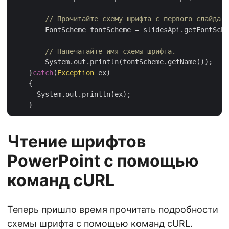
// Прочитайте схему шрифта с первого слайда.
        FontScheme fontScheme = slidesApi.getFontSche
// Напечатайте имя схемы шрифта.
	System.out.println(fontScheme.getName());    

    }
catch
(
Exception
 ex)

    {

      System.out.println(ex);

Чтение шрифтов
PowerPoint с помощью
команд cURL
Теперь пришло время прочитать подробности
схемы шрифта с помощью команд cURL.