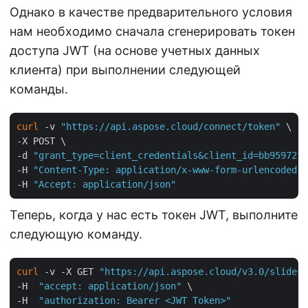
Однако в качестве предварительного условия
нам необходимо сначала сгенерировать токен
доступа JWT (на основе учетных данных
клиента) при выполнении следующей
команды.
curl
 -v 
"https://api.aspose.cloud/connect/token"
 \

-X POST \

-d 
"grant_type=client_credentials&client_id=bb959721-
-H 
"Content-Type: application/x-www-form-urlencoded"
 
-H 
"Accept: application/json"
Теперь, когда у нас есть токен JWT, выполните
следующую команду.
curl
 -v -X GET 
"https://api.aspose.cloud/v3.0/slides/
-H  
"accept: application/json"
 \

-H  
"authorization: Bearer <JWT Token>"