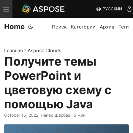
РУССКИЙ
П
е
Home
р
Поиск
Категории
Архив
Теги
е
к
Главная
»
Aspose.Clouds
л
Получите темы
ю
ч
PowerPoint и
и
т
цветовую схему с
ь
помощью Java
н
а
October 15, 2022
· Найер Шахбаз · 5 мин
в
и