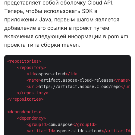
представляет собой оболочку Cloud API.
Теперь, чтобы использовать SDK в
приложении Java, первым шагом является
добавление его ссылки в проект путем
включения следующей информации в pom.xml
проекта типа сборки maven.
<
repositories
>
<
repository
>
<
id
>
aspose-cloud
</
id
>
<
name
>
artifact.aspose-cloud-releases
</
name
>
<
url
>
https://artifact.aspose.cloud/repo
</
url
>
</
repository
>
</
repositories
>
<
dependencies
>
<
dependency
>
<
groupId
>
com.aspose
</
groupId
>
<
artifactId
>
aspose-slides-cloud
</
artifactId
>