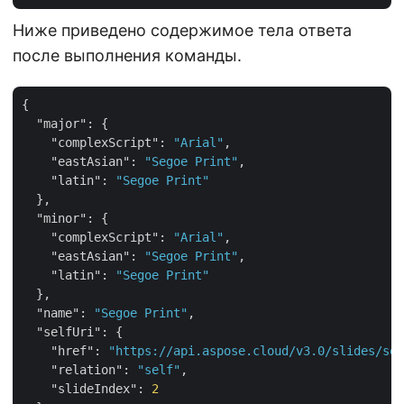
Ниже приведено содержимое тела ответа
после выполнения команды.
{

"major"
: {

"complexScript"
: 
"Arial"
,

"eastAsian"
: 
"Segoe Print"
,

"latin"
: 
"Segoe Print"
  },

"minor"
: {

"complexScript"
: 
"Arial"
,

"eastAsian"
: 
"Segoe Print"
,

"latin"
: 
"Segoe Print"
  },

"name"
: 
"Segoe Print"
,

"selfUri"
: {

"href"
: 
"https://api.aspose.cloud/v3.0/slides/sou
"relation"
: 
"self"
,

"slideIndex"
: 
2