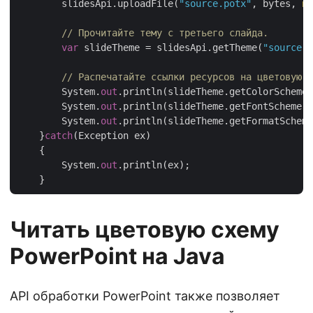
	slidesApi.uploadFile(
"source.potx"
, bytes, 
nu
// Прочитайте тему с третьего слайда.
var
 slideTheme = slidesApi.getTheme(
"source.p
// Распечатайте ссылки ресурсов на цветовую с
	System.
out
.println(slideTheme.getColorScheme(
	System.
out
.println(slideTheme.getFontScheme()
	System.
out
.println(slideTheme.getFormatScheme
    }
catch
(Exception ex)

    {

        System.
out
.println(ex);

Читать цветовую схему
PowerPoint на Java
API обработки PowerPoint также позволяет