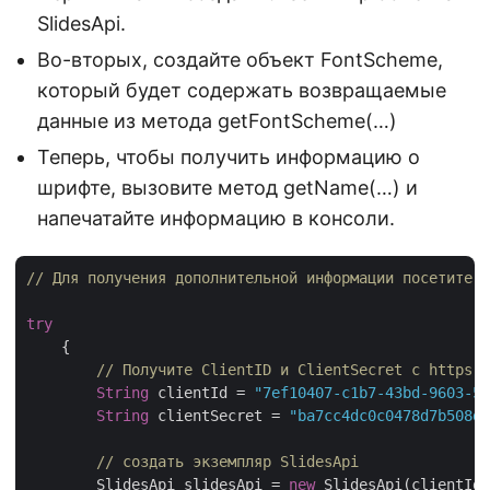
SlidesApi.
Во-вторых, создайте объект FontScheme,
который будет содержать возвращаемые
данные из метода getFontScheme(…)
Теперь, чтобы получить информацию о
шрифте, вызовите метод getName(…) и
напечатайте информацию в консоли.
// Для получения дополнительной информации посетите h
try
    {   

// Получите ClientID и ClientSecret с https:/
String
 clientId = 
"7ef10407-c1b7-43bd-9603-5e
String
 clientSecret = 
"ba7cc4dc0c0478d7b508dd
// создать экземпляр SlidesApi
	SlidesApi slidesApi = 
new
 SlidesApi(clientId,