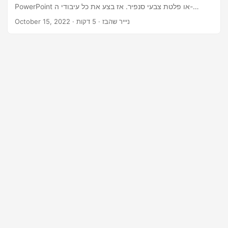
n
PowerPoint או פלטת צבעי סנפיר. אז בצע את כל עיבודי ה-
PowerPoint בענן ובצע הורדת גופני PowerPoint
· ניייר שהבז · 5 דקות
October 15, 2022