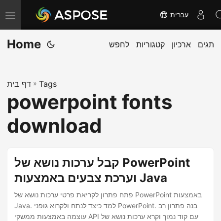
עִברִית
T
o
Home
תגים
ארכיון
קטגוריות
לחפש
g
g
l
Tags
»
דף בית
e
powerpoint fonts
n
a
download
v
i
g
קבל ערכות נושא של PowerPoint
a
וערכת צבעים באמצעות Java
t
פתח פתרון לקריאת פרטי ערכות נושא של PowerPoint באמצעות
i
Java. למד כיצד לנתח ולקרוא גופני PowerPoint. בנה פתרון רב
o
עוצמה באמצעות ממשקי API עם קוד נמוך וקרא ערכות נושא של