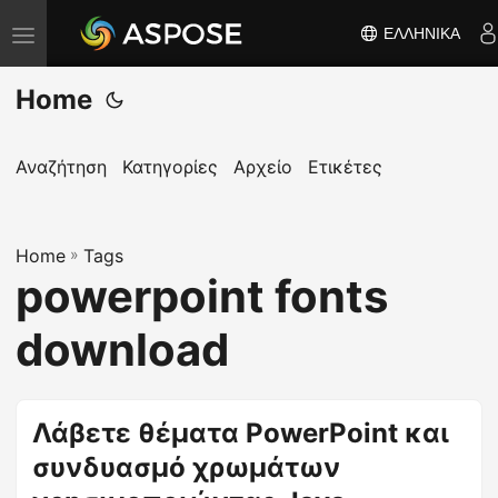
ΕΛΛΗΝΙΚΆ
Ε
ν
Home
α
λ
λ
Αναζήτηση
Κατηγορίες
Αρχείο
Ετικέτες
α
γ
Home
ή
»
Tags
powerpoint fonts
π
λ
download
ο
ή
γ
Λάβετε θέματα PowerPoint και
η
συνδυασμό χρωμάτων
σ