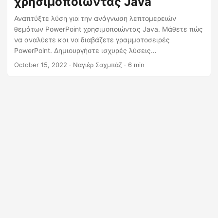
χρησιμοποιώντας Java
η
ς
Αναπτύξτε λύση για την ανάγνωση λεπτομερειών
θεμάτων PowerPoint χρησιμοποιώντας Java. Μάθετε πώς
να αναλύετε και να διαβάζετε γραμματοσειρές
PowerPoint. Δημιουργήστε ισχυρές λύσεις
χρησιμοποιώντας API χαμηλού κώδικα και διαβάστε
October 15, 2022
· Ναγιέρ Σαχμπάζ · 6 min
θέματα PowerPoint ή παλέτα χρωμάτων πτερυγίων.
Εκτελέστε λοιπόν όλη την επεξεργασία του PowerPoint
στο cloud και πραγματοποιήστε λήψη γραμματοσειρών
PowerPoint