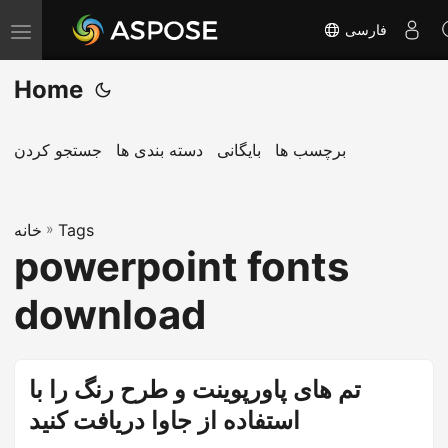
فارسی
T
o
Home
g
g
l
برچسب ها
بایگانی
دسته بندی ها
جستجو کردن
e
n
Tags
»
a
خانه
powerpoint fonts
v
i
download
g
a
t
تم های پاورپوینت و طرح رنگ را با
i
استفاده از جاوا دریافت کنید
o