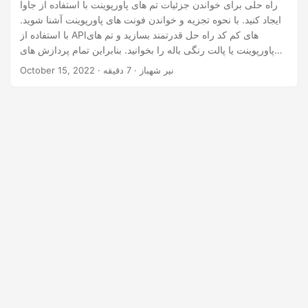
n
راه حلی برای خواندن جزئیات تم های پاورپوینت با استفاده از جاوا
ایجاد کنید. با نحوه تجزیه و خواندن فونت های پاورپوینت آشنا شوید.
با استفاده از APIهای کم کد راه حل قدرتمند بسازید و تم های
پاورپوینت یا پالت رنگی باله را بخوانید. بنابراین تمام پردازش های
پاورپوینت را در فضای ابری انجام دهید و فونت های پاورپوینت را
· نیر شهباز · 7 دقیقه
October 15, 2022
دانلود کنید