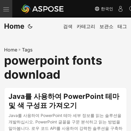
한국인
내
비
Home
게
검색
카테고리
보관소
태그
이
션
Home
»
Tags
전
powerpoint fonts
환
download
Java를 사용하여 PowerPoint 테마
및 색 구성표 가져오기
Java를 사용하여 PowerPoint 테마 세부 정보를 읽는 솔루션을
개발하십시오. PowerPoint 글꼴을 구문 분석하고 읽는 방법을
알아봅니다. 로우 코드 API를 사용하여 강력한 솔루션을 구축하