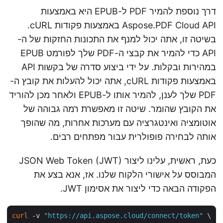
דרך נוספת להמיר PDF ל-EPUB היא באמצעות
Aspose.PDF Cloud API באמצעות פקודות cURL.
בשיטה זו, אתה יכול למנף את התכונות החזקות של ה-
API כדי להמיר את קבצי ה-PDF שלך לפורמט EPUB
במהירות ובקלות. על ידי ביצוע סדרה של בקשות API
באמצעות פקודות cURL, אתה יכול להעלות את קובץ ה-
PDF שלך לענן, להמיר אותו ל-EPUB ולאחר מכן להוריד
את הקובץ שהומר. שיטה זו מאפשרת רמה גבוהה של
אוטומציה ואינטגרציה עם מערכות אחרות, מה שהופך
אותה לבחירה פופולרית עבור מפתחים רבים.
כעת, ראשית, עלינו ליצור JSON Web Token (JWT)
המבוסס על אישורי הלקוח שלנו. אז, אנא בצע את
הפקודה הבאה כדי ליצור את אסימון JWT.
curl
 -v 
"https://api.aspose.cloud/connect/token"
 \
