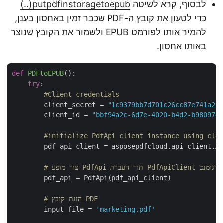
לבסוף, קרא לשיטה
putpdfinstoragetoepub(..)
כדי לטעון את קובץ ה-PDF שכבר זמין באחסון בענן,
להמיר אותו לפורמט EPUB ולשמור את הקובץ שנוצר
באותו אחסון.
def
PDFtoEPUB
():
try
:

#Client credentials
        client_secret = 
"1c9379bb7d701c26cc87e741a2
        client_id = 
"bbf94a2c-6d7e-4020-b4d2-b98097
#initialize PdfApi client instance using cl
        pdf_api_client = asposepdfcloud.api_client.A
Pdf תוך העברת PdfApiClient כארגומנט
        pdf_api = PdfApi(pdf_api_client)

# הזנת קובץ PDF
        input_file = 
'marketing.pdf'