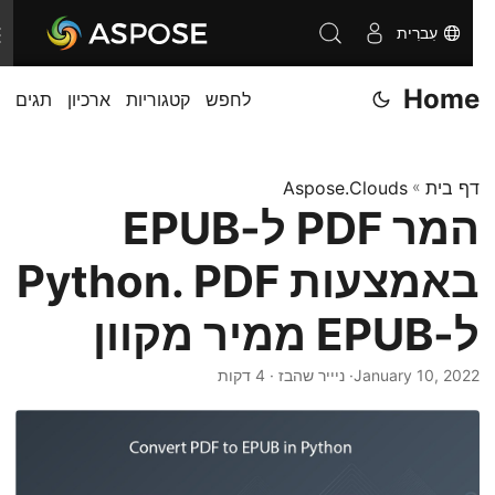
עִברִית
T
o
Home
לחפש
קטגוריות
ארכיון
תגים
g
g
l
דף בית
»
Aspose.Clouds
e
המר PDF ל-EPUB
n
a
באמצעות Python. PDF
v
i
ל-EPUB ממיר מקוון
g
January 10, 2022
· ניייר שהבז · 4 דקות
a
t
i
o