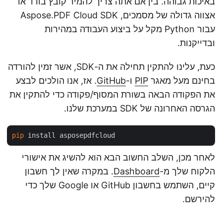
באיכות גבוהה. בין אם אתה צריך להמיר קובץ בודד או
אצווה גדולה של מסמכים, Aspose.PDF Cloud SDK
עבור Python מקל על ביצוע העבודה במהירות
ובדייקנות.
כעת, עלינו להתקין תחילה את ה-SDK, אשר זמין להורדה
בחינם מעל מאגר
PIP
ו-
GitHub
. אז, אנו הולכים לבצע
את הפקודה הבאה בשורת המסוף/פקודה כדי להתקין את
הגרסה האחרונה של SDK במערכת שלנו.
pip
לאחר מכן, השלב החשוב הבא הוא להשיג את אישורי
הלקוח שלך מ-
Dashboard
. במקרה שאין לך חשבון
קיים, השתמש בחשבון GitHub או Google שלך כדי
להירשם.