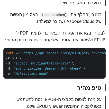
במערכת המקומית שלך.
כמו כן, החלף את
באסימון הגישה
{accessToken}
של Aspose Cloud (שנוצר למעלה).
לבסוף, בצע את הפקודה הבאה כדי להמיר PDF ל-
EPUB ולשמור את הספר האלקטרוני שנוצר בכונן מקומי.
curl
 -v 
"https://api.aspose.cloud/v3.0/pdf/Converte
-X GET \

-H  
"accept: multipart/form-data"
 \

-H  
"authorization: Bearer <JWT Token>"
 \

-o  
"MyResultant.epub"
טיפ מהיר
על מנת לצפות בקבצי ה-EPUB, נסה להשתמש
באפליקציה החינמית
EPUB viewer
שלנו.