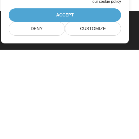
.
our cookie policy
ACCEPT
DENY
CUSTOMIZE
Home
Products
New Releases
Pricing
Docs
Free Support
Paid Support
Paid Consulting