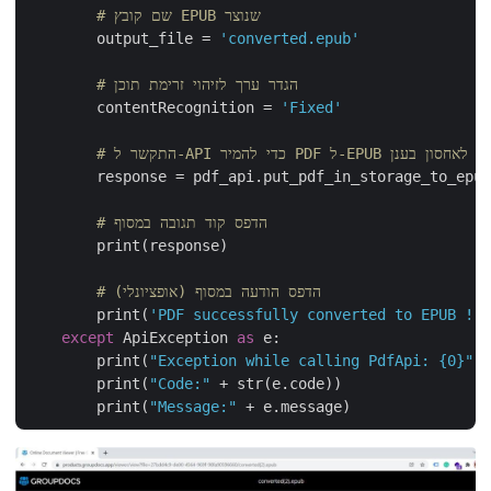
# שם קובץ EPUB שנוצר
        output_file = 
'converted.epub'
# הגדר ערך לזיהוי זרימת תוכן
        contentRecognition = 
'Fixed'
שמור את התוצאה לאחסון בענן
        response = pdf_api.put_pdf_in_storage_to_epu
# הדפס קוד תגובה במסוף
        print(response)

# הדפס הודעה במסוף (אופציונלי)
        print(
'PDF successfully converted to EPUB !
except
 ApiException 
as
 e:

        print(
"Exception while calling PdfApi: {0}"
        print(
"Code:"
 + str(e.code))

        print(
"Message:"