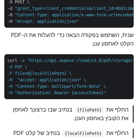
-X POST \

-d 
"grant_type=client_credentials&client_id=88d1cda
-H 
"Content-Type: application/x-www-form-urlencoded
-H 
"Accept: application/json"
שנית, השתמש בפקודה הבאה כדי להעלות את ה-PDF
הקלט לאחסון ענן:
curl
-v "https://api.aspose.cloud/v3.0/pdf/storage/f
-X PUT \

-F file=@{localFilePath} \

-H  "accept: application/json" \

-H "Content-Type: multipart/form-data" \

-H "Authorization: Bearer {accessToken}"
החלף את
בנתיב שבו ברצונך לאחסן
{filePath}
את הקובץ באחסון הענן.
החלף את
בנתיב של קלט PDF
{localFilePath}