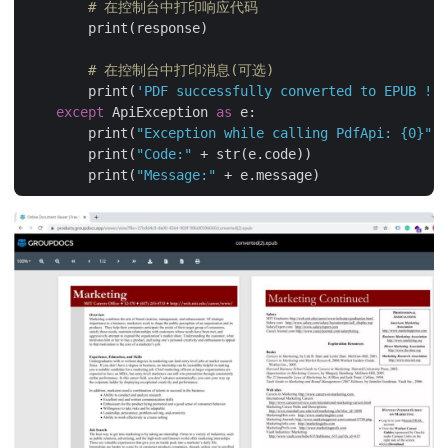
# 在控制台中打印响应代码
        print(response)

# 在控制台中打印消息(可选)
        print(
'PDF successfully converted to EPUB !'
)
except
 ApiException 
as
 e:

        print(
"Exception while calling PdfApi: {0}"
.f
        print(
"Code:"
 + str(e.code))

        print(
"Message:"