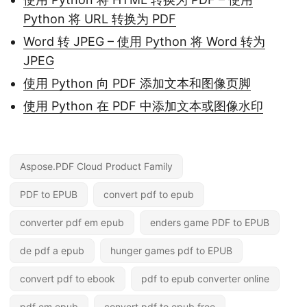
Python 将 URL 转换为 PDF
Word 转 JPEG – 使用 Python 将 Word 转为
JPEG
使用 Python 向 PDF 添加文本和图像页脚
使用 Python 在 PDF 中添加文本或图像水印
Aspose.PDF Cloud Product Family
PDF to EPUB
convert pdf to epub
converter pdf em epub
enders game PDF to EPUB
de pdf a epub
hunger games pdf to EPUB
convert pdf to ebook
pdf to epub converter online
pdf em epub
convert pdf to epub free