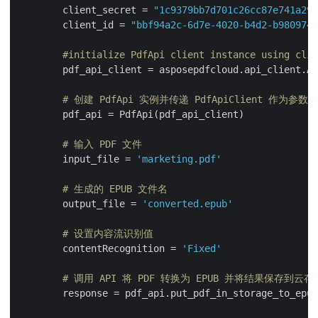
        client_secret = 
"1c9379bb7d701c26cc87e741a299
        client_id = 
"bbf94a2c-6d7e-4020-b4d2-b9809741
#initialize PdfApi client instance using clie
        pdf_api_client = asposepdfcloud.api_client.Ap
# 创建 PdfApi 实例并传递 PdfApiClient 作为参数
        pdf_api = PdfApi(pdf_api_client)

# 输入 PDF 文件
        input_file = 
'marketing.pdf'
# 生成的 EPUB 文件名
        output_file = 
'converted.epub'
# 设置内容流识别值
        contentRecognition = 
'Fixed'
# 调用 API 将 PDF 转换为 EPUB 并将结果保存到云存
        response = pdf_api.put_pdf_in_storage_to_epub