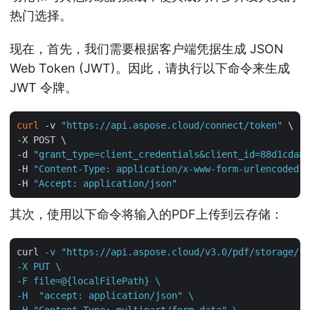
热门选择。
现在，首先，我们需要根据客户端凭据生成 JSON
Web Token (JWT)。因此，请执行以下命令来生成
JWT 令牌。
curl
 -v 
"https://api.aspose.cloud/connect/token"
 \

-X POST \

-d 
"grant_type=client_credentials&client_id=88d1cda8-
-H 
"Content-Type: application/x-www-form-urlencoded"
 
-H 
"Accept: application/json"
其次，使用以下命令将输入的PDF上传到云存储：
curl
-v "https://api.aspose.cloud/v3.0/pdf/storage/fi
-X PUT \

-F file=@{localFilePath} \

-H  "accept: application/json" \

-H "Content-Type: multipart/form-data" \
