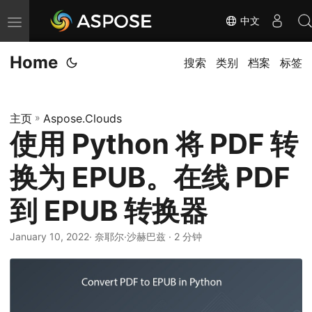
中文
切
换
Home
导
搜索
类别
档案
标签
航
主页
»
Aspose.Clouds
使用 Python 将 PDF 转
换为 EPUB。在线 PDF
到 EPUB 转换器
January 10, 2022
· 奈耶尔·沙赫巴兹 · 2 分钟