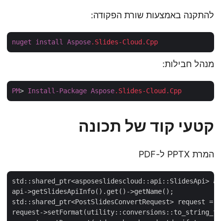
להתקנה באמצעות שורת הפקודה:
nuget
install
Aspose
.Slides-Cloud
.Cpp
מנהל חבילות:
PM
> 
Install-Package
Aspose
.Slides-Cloud
.Cpp
קטעי קוד של תכונה
המרת PPTX ל-PDF
std::shared_ptr<asposeslidescloud::api::SlidesApi> 
api->getSlidesApiInfo().get()->getName();

std::shared_ptr<PostSlidesConvertRequest> request = 
request->setFormat(utility::conversions::to_string_