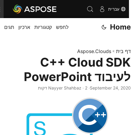
עִברִית
T
o
Home
לחפש
קטגוריות
ארכיון
תגים
g
g
l
דף בית
»
Aspose.Clouds
e
C++ Cloud SDK
n
a
לעיבוד PowerPoint
v
i
September 24, 2020
· Nayyer Shahbaz · 2 דקות
g
a
t
i
o