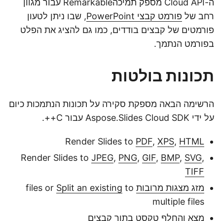
ה-Cloud API מספק תמיכהRemarkable עבור מגוון
רחב של
פורמט קבצי PowerPoint
, שבו ניתן לטעון
פורמטים של קבצים בודדים, כמו גם להציג את הפלט
בפורמט הנתמך.
תכונות בולטות
הרשימה הבאה מספקת סקירה על תכונות הנתמכות כיום
על ידי Aspose.Slides Cloud SDK עבור C++.
Render Slides to
PDF
,
XPS
,
HTML
Render Slides to
JPEG
,
PNG
,
GIF
,
BMP
,
SVG
,
TIFF
מזג מצגות מרובות
files or
to
Split an existing
multiple files
מצא והחלף טקסט בתוך קבצים