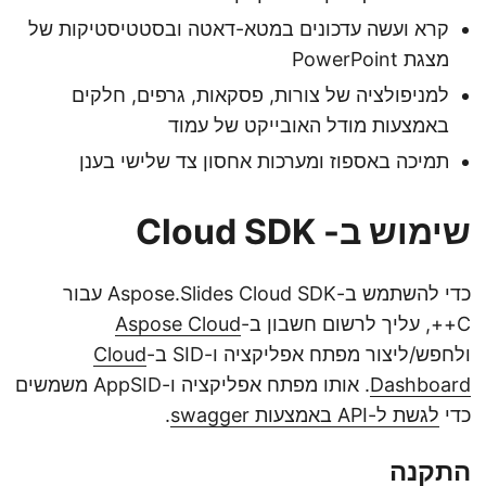
קרא ועשה עדכונים במטא-דאטה ובסטטיסטיקות של
מצגת PowerPoint
למניפולציה של צורות, פסקאות, גרפים, חלקים
באמצעות מודל האובייקט של עמוד
תמיכה באספוז ומערכות אחסון צד שלישי בענן
שימוש ב- Cloud SDK
כדי להשתמש ב-Aspose.Slides Cloud SDK עבור
C++, עליך לרשום חשבון ב-
Aspose Cloud
ולחפש/ליצור מפתח אפליקציה ו-SID ב-
Cloud
Dashboard
. אותו מפתח אפליקציה ו-AppSID משמשים
כדי
לגשת ל-API באמצעות swagger
.
התקנה