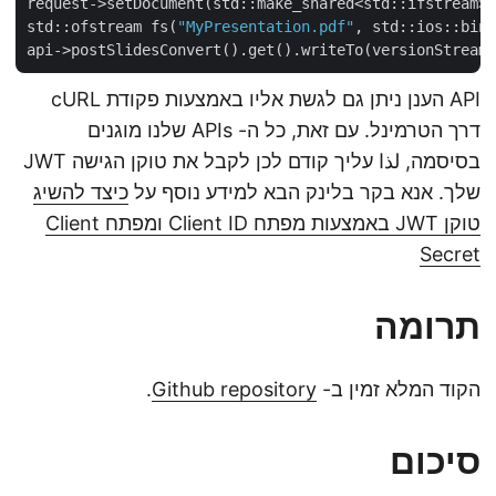
request->setDocument(std::make_shared<std::ifstream
std::ofstream fs(
"MyPresentation.pdf"
, std::ios::bin
API הענן ניתן גם לגשת אליו באמצעות פקודת cURL
דרך הטרמינל. עם זאת, כל ה- APIs שלנו מוגנים
בסיסמה, لذا עליך קודם לכן לקבל את טוקן הגישה JWT
שלך. אנא בקר בלינק הבא למידע נוסף על
כיצד להשיג
טוקן JWT באמצעות מפתח Client ID ומפתח Client
Secret
תרומה
הקוד המלא זמין ב-
Github repository
.
סיכום