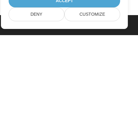
ACCEPT
DENY
CUSTOMIZE
Home
Products
New Releases
Pricing
Docs
Free Support
Paid Support
Paid Consulting