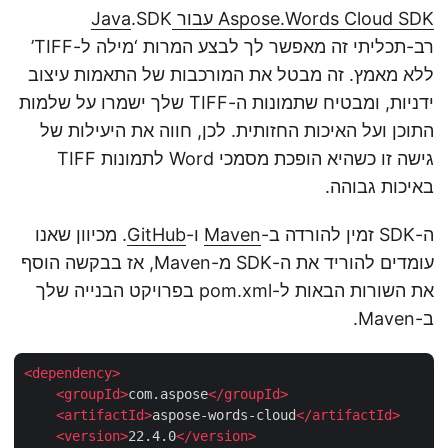
Aspose.Words Cloud SDK עבור Java
.SDK
רב-תכליתי זה מאפשר לך לבצע המרות ‘מילה ל-TIFF’
ללא מאמץ. זה מבטל את המורכבות של התאמות עיצוב
ידניות, ומבטיח שתמונות ה-TIFF שלך ישמרו על שלמות
התוכן ועל האיכות החזותית. לכן, חווה את היעילות של
גישה זו כשהיא הופכת מסמכי Word לתמונות TIFF
באיכות גבוהה.
ה-SDK זמין להורדה ב-
Maven
ו-
GitHub
. מכיוון שאנו
עומדים להוריד את ה-SDK מ-Maven, אז בבקשה הוסף
את השורות הבאות ל-pom.xml בפרויקט הבנייה שלך
ב-Maven.
<
dependency
>
<
groupId
>
com.aspose
</
groupId
>
<
artifactId
>
aspose-words-cloud
</
artifactId
>
<
version
>
22.4.0
</
version
>