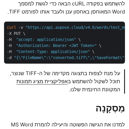
להשתמש בפקודה cURL הבאה כדי לגשת למסמך
Word המאוחסן באחסון ענן ולעבד אותו לפורמט TIFF.
curl
 -v 
"https://api.aspose.cloud/v4.0/words/test_m
-X PUT \

-H  
"accept: application/json"
 \

-H  
"Authorization: Bearer <JWT Token>"
 \

-H  
"Content-Type: application/json"
 \

-d 
"{\"FileName\":\"converted.tiff\",\"SaveFormat\"
על מנת לצפות בתצוגה מקדימה של ה-TIFF שנוצר,
תוכל לשקול להשתמש ב
אפליקציית מציג תמונות
המקוונת החינמית שלנו.
מַסְקָנָה
למדנו את הגישה הפשוטה והיעילה להמרת MS Word