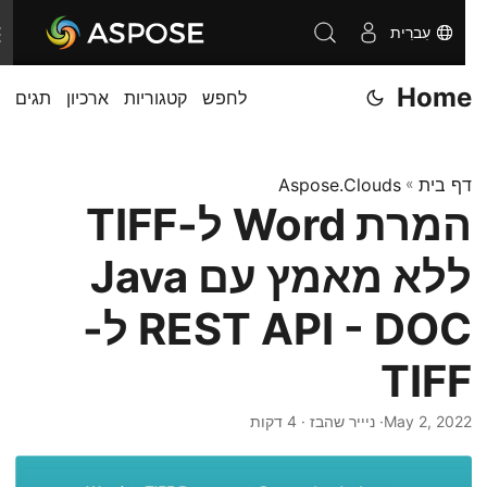
עִברִית
T
o
Home
לחפש
קטגוריות
ארכיון
תגים
g
g
l
דף בית
»
Aspose.Clouds
e
המרת Word ל-TIFF
n
a
ללא מאמץ עם Java
v
i
REST API - DOC ל-
g
TIFF
a
t
May 2, 2022
· ניייר שהבז · 4 דקות
i
o