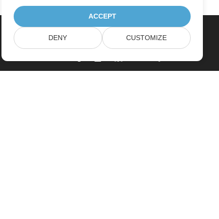
ACCEPT
DENY
CUSTOMIZE
Home
Products
New Releases
Pricing
Docs
Free Support
Paid Support
Paid Consulting