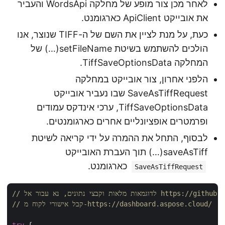
לאחר מכן צור מופע של מחלקה WordsApi והעביר
את אובייקט ApiClient כארגומנט.
כעת, על מנת לציין את השם של ה-TIFF שנוצר, אנו
הולכים להשתמש בשיטת setFileName(…) של
המחלקה TiffSaveOptionsData.
הלפני אחרון, צור אובייקט במחלקה
SaveAsTiffRequest שבו נעביר אובייקט
TiffSaveOptionsData, ערכי אינדקס עמודים
ופרמטרים אופציונליים אחרים כארגומנטים.
לבסוף, התחל את ההמרה על ידי קריאה לשיטת
saveAsTiff(…) תוך העברת האובייקט
כארגומנט.
SaveAsTiffRequest
https://github.com/aspose-
// קבל אישורי לקוח מ-https://dashboard.aspose.cloud/
try
 {
