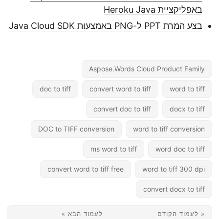
באפליקציית Heroku Java
בצע המרת PPT ל-PNG באמצעות Java Cloud SDK
Aspose.Words Cloud Product Family
doc to tiff
convert word to tiff
word to tiff
convert doc to tiff
docx to tiff
DOC to TIFF conversion
word to tiff conversion
ms word to tiff
word doc to tiff
convert word to tiff free
word to tiff 300 dpi
convert docx to tiff
« לעמוד הקודם
לעמוד הבא »