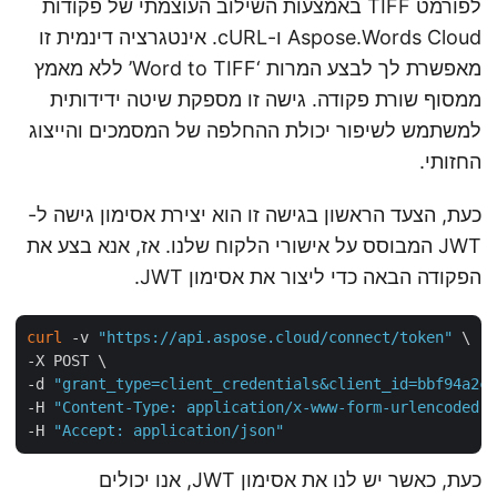
לפורמט TIFF באמצעות השילוב העוצמתי של פקודות
Aspose.Words Cloud ו-cURL. אינטגרציה דינמית זו
מאפשרת לך לבצע המרות ‘Word to TIFF’ ללא מאמץ
ממסוף שורת פקודה. גישה זו מספקת שיטה ידידותית
למשתמש לשיפור יכולת ההחלפה של המסמכים והייצוג
החזותי.
כעת, הצעד הראשון בגישה זו הוא יצירת אסימון גישה ל-
JWT המבוסס על אישורי הלקוח שלנו. אז, אנא בצע את
הפקודה הבאה כדי ליצור את אסימון JWT.
curl
 -v 
"https://api.aspose.cloud/connect/token"
 \

-X POST \

-d 
"grant_type=client_credentials&client_id=bbf94a2
-H 
"Content-Type: application/x-www-form-urlencoded
-H 
"Accept: application/json"
כעת, כאשר יש לנו את אסימון JWT, אנו יכולים