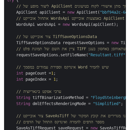
 ליצור מופע של ApiClient תוך מתן אישורי לקוח כטיעונים
    ApiClient apiClient = 
new
 ApiClient(
"bbf94a2c-6
ט
    WordsApi wordsApi = 
new
 WordsApi(apiClient);

// צור אובייקט של TiffSaveOptionsData
    TiffSaveOptionsData requestSaveOptions = 
new
 Ti
// ציין את השם של תמונת פלט TIFF שתאוחסן באחסון בענן
    requestSaveOptions.setFileName(
"Resultant.tiff"
)
// אינדקס וספירת עמודים במסמך Word שיש להמיר
int
 pageCount =
1
;

int
 pageIndex = 
1
;

// ערכי אפקט בינאריזציה
String
 tiffBinarizationMethod = 
"FloydSteinberg
String
 dmlEffectsRenderingMode = 
"Simplified"
;

// מספר הדפים להמרה ואינדקס התחל של הדפים
    SaveAsTiffRequest saveRequest = 
new
 SaveAsTiffRe