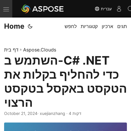
עִברִית
T
o
Home
תגים
ארכיון
קטגוריות
לחפש
g
g
l
Aspose.Clouds
»
דף בית
e
השתמש ב-C# .NET
n
a
כדי להחליף בקלות את
v
i
הטקסט באקסל בטקסט
g
הרצוי
a
t
· xuejianzhang · 4 דקות
October 21, 2024
i
o