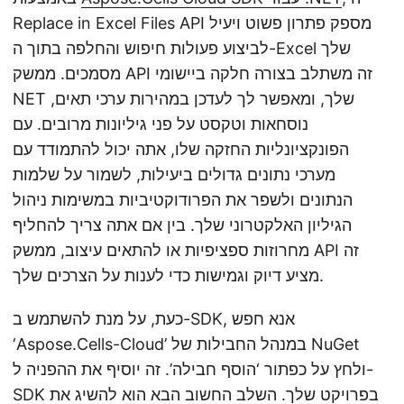
Replace in Excel Files API מספק פתרון פשוט ויעיל
לביצוע פעולות חיפוש והחלפה בתוך ה-Excel שלך
מסמכים. ממשק API זה משתלב בצורה חלקה ביישומי
NET שלך, ומאפשר לך לעדכן במהירות ערכי תאים,
נוסחאות וטקסט על פני גיליונות מרובים. עם
הפונקציונליות החזקה שלו, אתה יכול להתמודד עם
מערכי נתונים גדולים ביעילות, לשמור על שלמות
הנתונים ולשפר את הפרודוקטיביות במשימות ניהול
הגיליון האלקטרוני שלך. בין אם אתה צריך להחליף
מחרוזות ספציפיות או להתאים עיצוב, ממשק API זה
מציע דיוק וגמישות כדי לענות על הצרכים שלך.
כעת, על מנת להשתמש ב-SDK, אנא חפש
‘Aspose.Cells-Cloud’ במנהל החבילות של NuGet
ולחץ על כפתור ‘הוסף חבילה’. זה יוסיף את ההפניה ל-
SDK בפרויקט שלך. השלב החשוב הבא הוא להשיג את