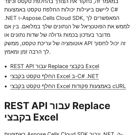
במאמר זה, נחקור את הצורך בהחלפת טקסט וכיצד
ליישם ביעילות יכולות החלפת טקסט באמצעות C#
.NET ו-Aspose.Cells Cloud SDK, המאפשרים לך
לממש את הפוטנציאל של הנתונים שלך במלואם. בין אם
מדובר בעדכון בכמות גדולה של שדות נתונים או
אוטומציה של עריכת טקסט, ממשק API זה יכול לחסוך
לך הרבה זמן ומאמץ.
REST API עבור Replace בקבצי Excel
החלף טקסט בקבצי Excel ב-C# .NET
החלף טקסט בקבצי Excel באמצעות פקודות cURL
REST API עבור Replace
בקבצי Excel
, ה-
Aspose.Cells Cloud SDK עבור .NET
באמצעות