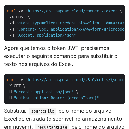
curl
 -v 
"https://api.aspose.cloud/connect/token"
 \

 -X POST \

 -d 
"grant_type=client_credentials&client_id=XXXXXXX-
 -H 
"Content-Type: application/x-www-form-urlencoded"
 -H 
"Accept: application/json"
Agora que temos o token JWT, precisamos
executar o seguinte comando para substituir o
texto nos arquivos do Excel.
curl
 -v 
"https://api.aspose.cloud/v3.0/cells/{sourceF
-X GET \

-H 
"accept: application/json"
 \

-H 
"authorization: Bearer {accessToken}"
Substitua
pelo nome do arquivo
sourceFile
Excel de entrada (disponível no armazenamento
em nuvem),
pelo nome do arquivo
resultantFile