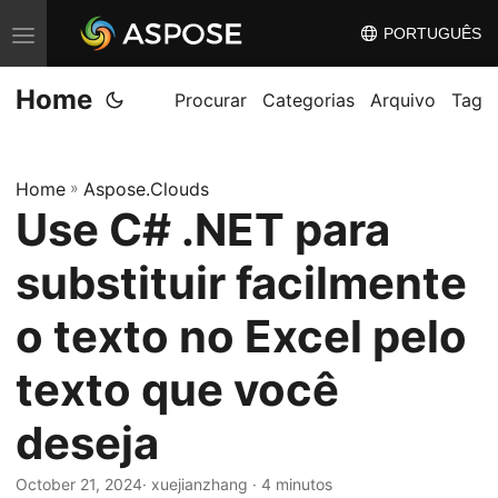
PORTUGUÊS
A
l
Home
t
Procurar
Categorias
Arquivo
Tag
e
r
Home
»
Aspose.Clouds
n
Use C# .NET para
a
r
substituir facilmente
n
a
o texto no Excel pelo
v
texto que você
e
g
deseja
a
ç
October 21, 2024
· xuejianzhang · 4 minutos