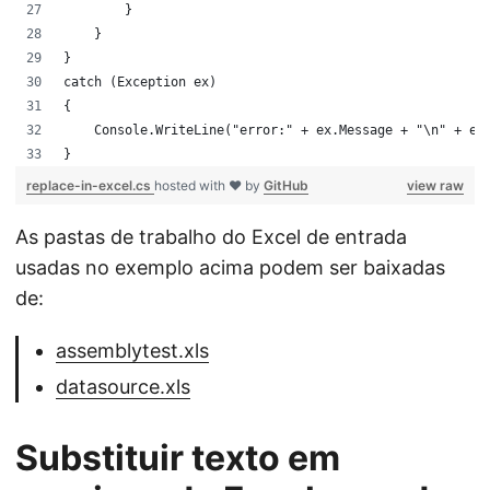
        }
    }
}
catch (Exception ex)
{
    Console.WriteLine("error:" + ex.Message + "\n" + ex
}
replace-in-excel.cs
hosted with ❤ by
GitHub
view raw
As pastas de trabalho do Excel de entrada
usadas no exemplo acima podem ser baixadas
de:
assemblytest.xls
datasource.xls
Substituir texto em