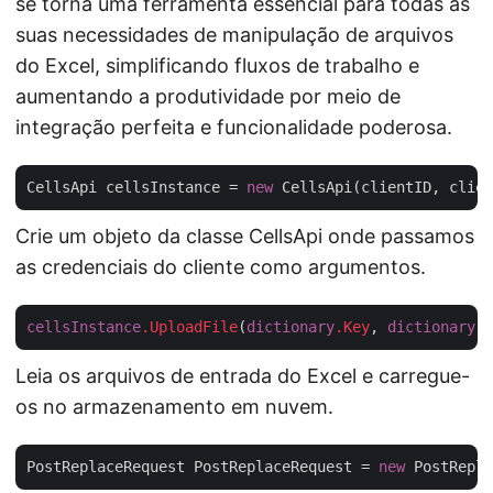
se torna uma ferramenta essencial para todas as
suas necessidades de manipulação de arquivos
do Excel, simplificando fluxos de trabalho e
aumentando a produtividade por meio de
integração perfeita e funcionalidade poderosa.
CellsApi cellsInstance = 
new
Crie um objeto da classe CellsApi onde passamos
as credenciais do cliente como argumentos.
cellsInstance
.UploadFile
(
dictionary
.Key
, 
dictionary
.V
Leia os arquivos de entrada do Excel e carregue-
os no armazenamento em nuvem.
PostReplaceRequest PostReplaceRequest = 
new