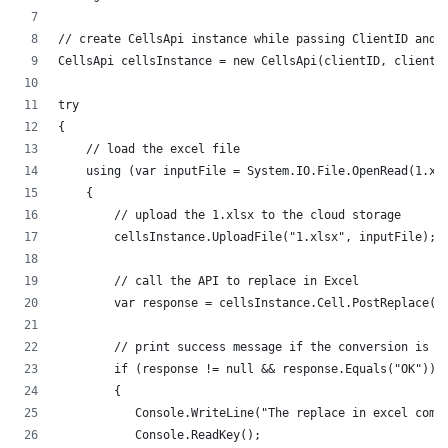
// create CellsApi instance while passing ClientID and 
CellsApi cellsInstance = new CellsApi(clientID, clientS
try
{
    // load the excel file
    using (var inputFile = System.IO.File.OpenRead(1.xl
    {
        // upload the 1.xlsx to the cloud storage
        cellsInstance.UploadFile("1.xlsx", inputFile);
        // call the API to replace in Excel
        var response = cellsInstance.Cell.PostReplace(1
        // print success message if the conversion is s
        if (response != null && response.Equals("OK"))
        {
           Console.WriteLine("The replace in excel comp
           Console.ReadKey();