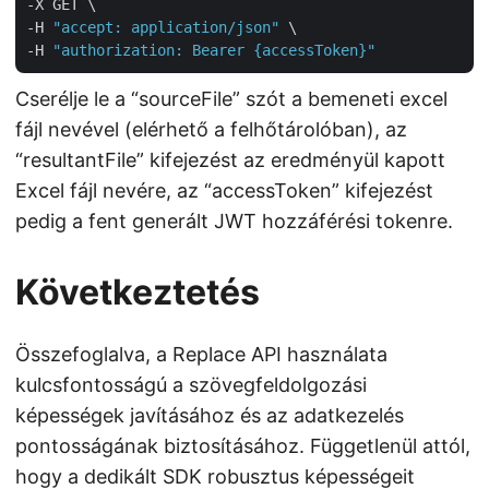
-X GET \

-H 
"accept: application/json"
 \

-H 
"authorization: Bearer {accessToken}"
Cserélje le a “sourceFile” szót a bemeneti excel
fájl nevével (elérhető a felhőtárolóban), az
“resultantFile” kifejezést az eredményül kapott
Excel fájl nevére, az “accessToken” kifejezést
pedig a fent generált JWT hozzáférési tokenre.
Következtetés
Összefoglalva, a Replace API használata
kulcsfontosságú a szövegfeldolgozási
képességek javításához és az adatkezelés
pontosságának biztosításához. Függetlenül attól,
hogy a dedikált SDK robusztus képességeit