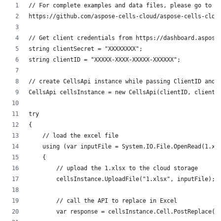
// For complete examples and data files, please go to
https://github.com/aspose-cells-cloud/aspose-cells-clou
// Get client credentials from https://dashboard.aspose
string clientSecret = "XXXXXXXX";
string clientID = "XXXXX-XXXX-XXXXX-XXXXXX";
// create CellsApi instance while passing ClientID and 
CellsApi cellsInstance = new CellsApi(clientID, clientS
try
{
    // load the excel file
    using (var inputFile = System.IO.File.OpenRead(1.xl
    {
        // upload the 1.xlsx to the cloud storage
        cellsInstance.UploadFile("1.xlsx", inputFile);
        // call the API to replace in Excel
        var response = cellsInstance.Cell.PostReplace(1