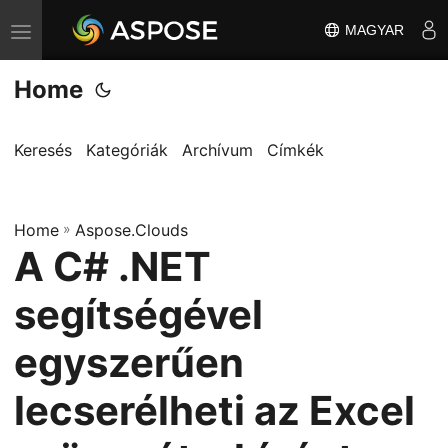
MAGYAR
T
o
Home
g
g
l
Keresés
Kategóriák
Archívum
Címkék
e
n
Home
a
»
Aspose.Clouds
A C# .NET
v
i
segítségével
g
a
egyszerűen
t
lecserélheti az Excel
i
o