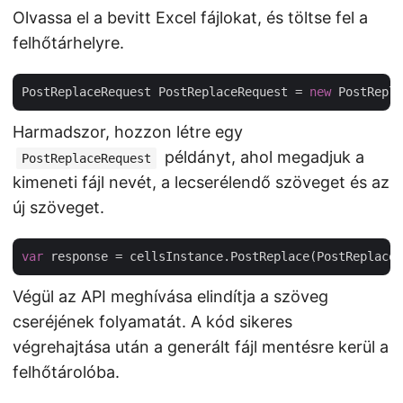
Olvassa el a bevitt Excel fájlokat, és töltse fel a
felhőtárhelyre.
PostReplaceRequest PostReplaceRequest = 
new
Harmadszor, hozzon létre egy
példányt, ahol megadjuk a
PostReplaceRequest
kimeneti fájl nevét, a lecserélendő szöveget és az
új szöveget.
var
Végül az API meghívása elindítja a szöveg
cseréjének folyamatát. A kód sikeres
végrehajtása után a generált fájl mentésre kerül a
felhőtárolóba.