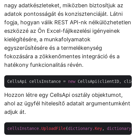
nagy adatkészleteket, miközben biztosítjuk az
adatok pontosságát és konzisztenciáját. Látni
fogja, hogyan válik REST API-nk nélkülözhetetlen
eszközzé az Ön Excel-fájlkezelési igényeinek
kielégítésére, a munkafolyamatok
egyszerűsítésére és a termelékenység
fokozására a zökkenőmentes integráció és a
hatékony funkcionalitás révén.
CellsApi cellsInstance = 
new
Hozzon létre egy CellsApi osztály objektumot,
ahol az ügyfél hitelesítő adatait argumentumként
adjuk át.
cellsInstance
.UploadFile
(
dictionary
.Key
, 
dictionary
.V