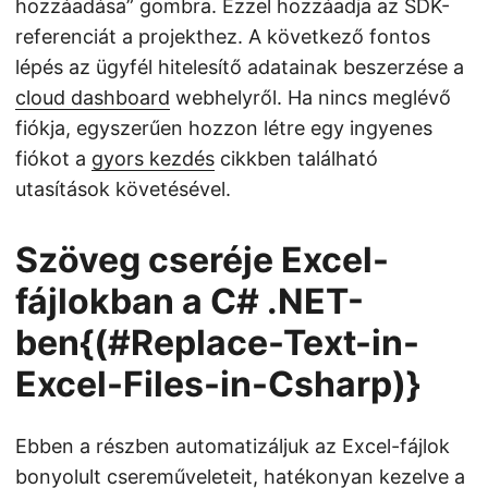
hozzáadása” gombra. Ezzel hozzáadja az SDK-
referenciát a projekthez. A következő fontos
lépés az ügyfél hitelesítő adatainak beszerzése a
cloud dashboard
webhelyről. Ha nincs meglévő
fiókja, egyszerűen hozzon létre egy ingyenes
fiókot a
gyors kezdés
cikkben található
utasítások követésével.
Szöveg cseréje Excel-
fájlokban a C# .NET-
ben{(#Replace-Text-in-
Excel-Files-in-Csharp)}
Ebben a részben automatizáljuk az Excel-fájlok
bonyolult csereműveleteit, hatékonyan kezelve a