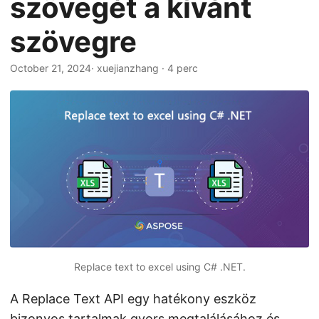
szövegét a kívánt
n
szövegre
October 21, 2024
· xuejianzhang · 4 perc
Replace text to excel using C# .NET.
A Replace Text API egy hatékony eszköz
bizonyos tartalmak gyors megtalálásához és