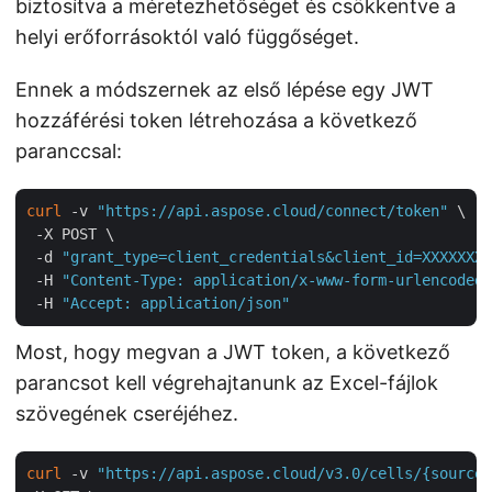
biztosítva a méretezhetőséget és csökkentve a
helyi erőforrásoktól való függőséget.
Ennek a módszernek az első lépése egy JWT
hozzáférési token létrehozása a következő
paranccsal:
curl
 -v 
"https://api.aspose.cloud/connect/token"
 \

 -X POST \

 -d 
"grant_type=client_credentials&client_id=XXXXXXX-
 -H 
"Content-Type: application/x-www-form-urlencoded"
 -H 
"Accept: application/json"
Most, hogy megvan a JWT token, a következő
parancsot kell végrehajtanunk az Excel-fájlok
szövegének cseréjéhez.
curl
 -v 
"https://api.aspose.cloud/v3.0/cells/{sourceF