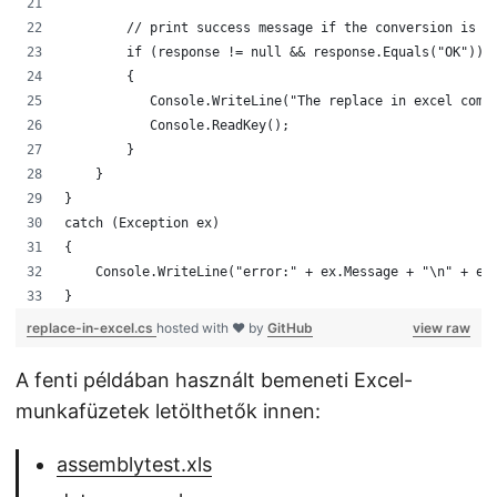
        // print success message if the conversion is s
        if (response != null && response.Equals("OK"))
        {
           Console.WriteLine("The replace in excel comp
           Console.ReadKey();
        }
    }
}
catch (Exception ex)
{
    Console.WriteLine("error:" + ex.Message + "\n" + ex
}
replace-in-excel.cs
hosted with ❤ by
GitHub
view raw
A fenti példában használt bemeneti Excel-
munkafüzetek letölthetők innen:
assemblytest.xls