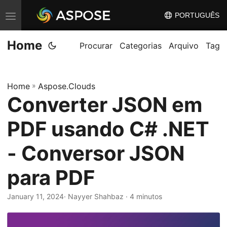
PORTUGUÊS
A
l
Home
t
Procurar
Categorias
Arquivo
Tag
e
r
Home
»
Aspose.Clouds
n
Converter JSON em
a
r
PDF usando C# .NET
n
a
- Conversor JSON
v
para PDF
e
g
January 11, 2024
· Nayyer Shahbaz · 4 minutos
a
ç