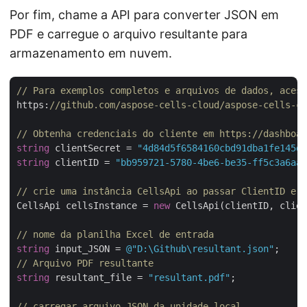
Por fim, chame a API para converter JSON em
PDF e carregue o arquivo resultante para
armazenamento em nuvem.
// Para exemplos completos e arquivos de dados, acess
https:
//github.com/aspose-cells-cloud/aspose-cells-cl
// Obtenha credenciais do cliente em https://dashboar
string
 clientSecret = 
"4d84d5f6584160cbd91dba1fe145db
string
 clientID = 
"bb959721-5780-4be6-be35-ff5c3a6aa4
// crie uma instância CellsApi ao passar ClientID e C
CellsApi cellsInstance = 
new
 CellsApi(clientID, clien
// nome da planilha Excel de entrada
string
 input_JSON = 
@"D:\Github\resultant.json"
// Arquivo PDF resultante
string
 resultant_file = 
"resultant.pdf"
;

// carregar arquivo JSON da unidade local