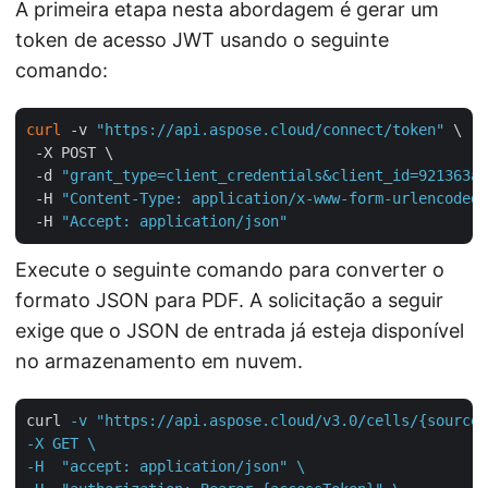
A primeira etapa nesta abordagem é gerar um
token de acesso JWT usando o seguinte
comando:
curl
 -v 
"https://api.aspose.cloud/connect/token"
 \

 -X POST \

 -d 
"grant_type=client_credentials&client_id=921363a8
 -H 
"Content-Type: application/x-www-form-urlencoded"
 -H 
"Accept: application/json"
Execute o seguinte comando para converter o
formato JSON para PDF. A solicitação a seguir
exige que o JSON de entrada já esteja disponível
no armazenamento em nuvem.
curl
-v "https://api.aspose.cloud/v3.0/cells/{sourceF
-X GET \

-H  "accept: application/json" \
