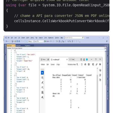
using
 (
var
 file = System.IO.File.OpenRead(input_JSON)
{

// chame a API para converter JSON em PDF online
    cellsInstance.CellsWorkbookPutConvertWorkbook(fil