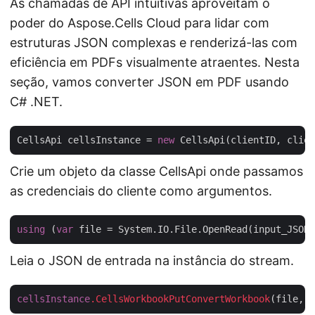
As chamadas de API intuitivas aproveitam o
poder do Aspose.Cells Cloud para lidar com
estruturas JSON complexas e renderizá-las com
eficiência em PDFs visualmente atraentes. Nesta
seção, vamos converter JSON em PDF usando
C# .NET.
CellsApi cellsInstance = 
new
Crie um objeto da classe CellsApi onde passamos
as credenciais do cliente como argumentos.
using
 (
var
Leia o JSON de entrada na instância do stream.
cellsInstance
.CellsWorkbookPutConvertWorkbook
(file, 
f