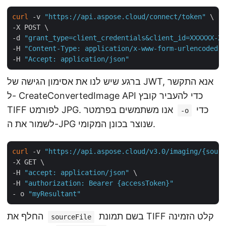
curl
 -v 
"https://api.aspose.cloud/connect/token"
 \

-X POST \

-d 
"grant_type=client_credentials&client_id=XXXXXX-XX
-H 
"Content-Type: application/x-www-form-urlencoded"
 
-H 
"Accept: application/json"
ברגע שיש לנו את אסימון הגישה של JWT, אנא התקשר
ל- CreateConvertedImage API כדי להעביר קובץ
כדי
TIFF לפורמט JPG. אנו משתמשים בפרמטר
-o
לשמור את ה-JPG שנוצר בכונן המקומי.
curl
 -v 
"https://api.aspose.cloud/v3.0/imaging/{sourc
-X GET \

-H 
"accept: application/json"
 \

-H 
"authorization: Bearer {accessToken}"
- o 
"myResultant"
בשם תמונת TIFF קלט הזמינה
החלף את
sourceFile