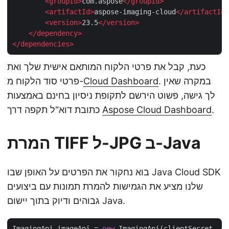
<
groupId
>
com.aspose
</
groupId
>
<
artifactId
>
aspose-imaging-cloud
</
artifactId
>
<
version
>
23.5
</
version
>
</
dependency
>
</
dependencies
>
כעת, קבל את פרטי הלקוח המותאם אישית שלך ואת
. במקרה שאין
Cloud Dashboard
פרטי סוד הלקוח מ-
לך גישה, פשוט הירשם לתקופת ניסיון בחינם באמצעות
.
Aspose Cloud Dashboard
כתובת דוא"ל תקפה דרך
המרת TIFF ל-JPG ב-Java
בוא נחקור את הפרטים על האופן שבו Java Cloud SDK
שלנו מציע את הגמישות להמרת תמונות עם ביצועים
גבוהים ודיוק בתוך יישום Java.
ImagingApi imageApi = 
new