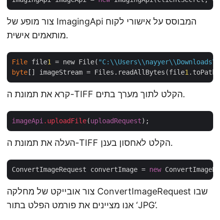
צור מופע של ImagingApi המבוסס על אישורי לקוח
מותאמים אישית.
File
 file
1
 = new File(
"C:\\Users\\nayyer\\Downloads\\
byte
[] imageStream = Files.readAllBytes(file
1
קרא את תמונת ה-TIFF הקלט לתוך מערך בתים.
imageApi
.uploadFile
(
uploadRequest
העלה את תמונת ה-TIFF הקלט לאחסון בענן.
ConvertImageRequest convertImage = 
new
 ConvertImageRe
צור אובייקט של מחלקה ConvertImageRequest שבו
אנו מציינים את פורמט הפלט בתור ‘JPG’.