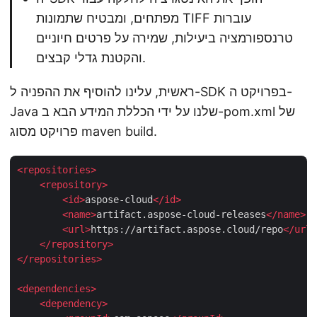
מפתחים, ומבטיח שתמונות TIFF עוברות
טרנספורמציה ביעילות, שמירה על פרטים חיוניים
והקטנת גדלי קבצים.
ראשית, עלינו להוסיף את ההפניה ל-SDK בפרויקט ה-
Java שלנו על ידי הכללת המידע הבא ב-pom.xml של
פרויקט מסוג maven build.
<
repositories
>
<
repository
>
<
id
>
aspose-cloud
</
id
>
<
name
>
artifact.aspose-cloud-releases
</
name
>
<
url
>
https://artifact.aspose.cloud/repo
</
url
>
</
repository
>
</
repositories
>
<
dependencies
>
<
dependency
>