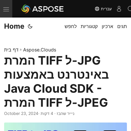
עִברִית
T
o
Home
תגים
ארכיון
קטגוריות
לחפש
g
g
l
Aspose.Clouds
»
דף בית
e
המרת TIFF ל-JPG
n
a
באינטרנט באמצעות
v
i
Java Cloud SDK -
g
המרת TIFF ל-JPEG
a
t
· ניייר שהבז · 4 דקות
October 23, 2024
i
o