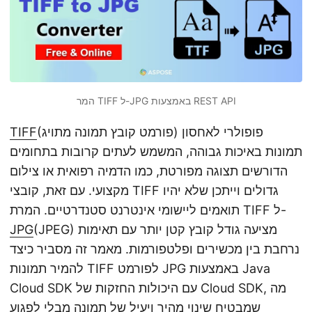
n
המר TIFF ל-JPG באמצעות REST API
(פורמט קובץ תמונה מתויג) פופולרי לאחסון
TIFF
תמונות באיכות גבוהה, המשמש לעתים קרובות בתחומים
הדורשים תצוגה מפורטת, כמו הדמיה רפואית או צילום
מקצועי. עם זאת, קובצי TIFF גדולים וייתכן שלא יהיו
תואמים ליישומי אינטרנט סטנדרטיים. המרת TIFF ל-
(JPEG) מציעה גודל קובץ קטן יותר עם תאימות
JPG
נרחבת בין מכשירים ופלטפורמות. מאמר זה מסביר כיצד
להמיר תמונות TIFF לפורמט JPG באמצעות Java
Cloud SDK עם היכולות החזקות של Cloud SDK, מה
שמבטיח שינוי מהיר ויעיל של תמונה מבלי לפגוע