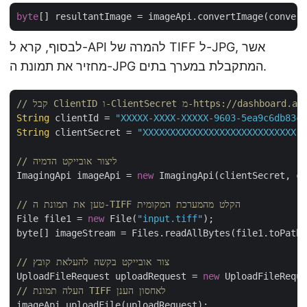
byte
לבסוף, קרא ל-API להמרה של TIFF ל-JPG, אשר
מחזיר את תמונת ה-JPG המתקבלת במערך בתים.
ClientSec מ-https://dashboard.aspose.cloud/
String
 clientId = 
"XXXXX-XXXX-XXXXX-9603-5ea9c6db83cd
String
 clientSecret = 
"XXXXXXXXXXXXXXXXXXXXXXXXXXXX"
;

// ליצור אובייקט הדמיה
ImagingApi imageApi = 
new
 ImagingApi(clientSecret, cl
// טען את תמונת ה-TIFF הקלט מהמערכת המקומית
File file1 = 
new
 File(
"input.tiff"
);

byte[] imageStream = Files.readAllBytes(file1.toPath(
// צור אובייקט בקשה להעלאת קובץ
UploadFileRequest uploadRequest = 
new
 UploadFileReque
// העלה תמונת TIFF לאחסון הענן
imageApi.uploadFile(uploadRequest);
