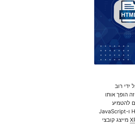
ידי רוב
ה הופך אותו
ם להטמיע
סקריפטים זדוניים בתוך קובצי HTML. ההתקפות בפרופיל הגבוה של קוד HTML ו-JavaScript
X
מייצג קובצי