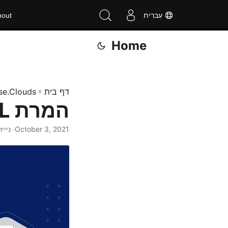
עִברִית
bout
Home
דף בית
»
se.Clouds
המרת HTML ל-XPS ב-C# .NET
October 3, 2021
· ניייר 