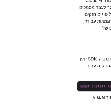
על מנת להקל על הלקוחות שלנו, יצרנו ערכות SDK ספציפיות לשפת תכנות. ערכות ה- Cloud
ת, ומאפשרות לך לעבד מסמכים
 סוגים חזקים
 עם דוגמאות עבודה,
ם של
כדי להתחיל להשתמש ב-Cloud SDK, הצעד הראשון הוא להתקין אותו על המערכת. ה-SDK זמין
התקנה עבור
nuget
install
A
אפשרות נוספת היא התקנת ה-SDK היא דרך Package Manager Console בתוך Visual