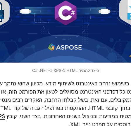
כיצד להמיר HTML ל-XPS ב-C# .NET
שימוש נרחב באינטרנט לשיתוף מידע. מכיוון שהוא נתמך על 
 כל דפדפני האינטרנט מסוגלים לטעון את הפורמט הזה, אז ז
קובלים. עם זאת, בשל קבלתו הרחבה, האקרים רבים מנסי
רמטית במודעות ובניצול בשנים האחרונות. בצד השני, קובץ
PS
סים על מפרט נייר XML.