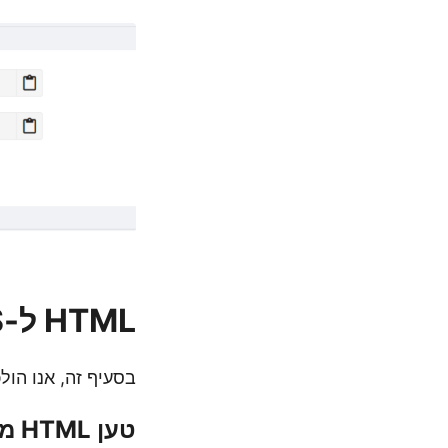
HTML ל-XPS ב-C#
בסעיף זה, אנו הולכים לדון בהמרה ש
טען HTML מ-Cloud Storage