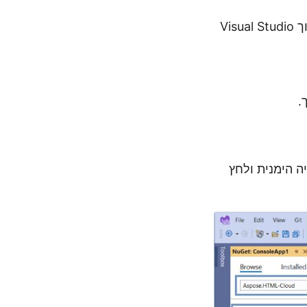
גישה קלה נוספת היא להתקין את ה-SDK דרך NuGet Package Manager בתוך Visual Studio
.
בכרטיסייה הימנית ולחץ