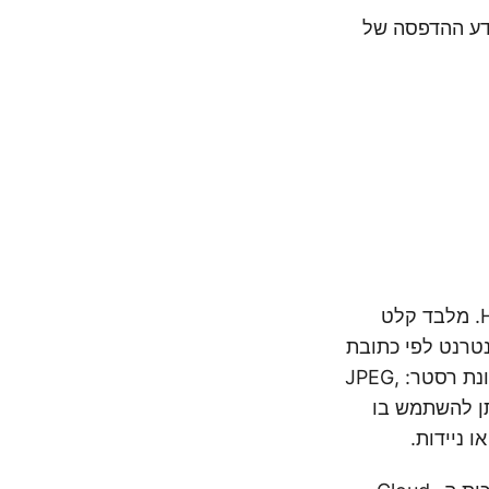
ריסה, במראה ובמידע ההדפסה של
תוכנן במיוחד כדי לספק את היכולות לעבד קובצי HTML. מלבד קלט
נטרנט לפי כתובת
האתר שלו. הפלט המתקבל יכול להיות PDF, XPS, DOCX, או פורמטים של תמונת רסטר: JPEG,
 שה-API פותח על פי ארכיטקטורת REST, כך ניתן להשתמש בו
ו ניידות.