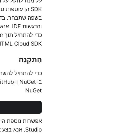
בשפה שתבחר. בדרך
והדגשות IDE. אנא בדוק במאגר
כדי להתחיל תוך זמ
spose.HTML Cloud SDK
הַתקָנָה
ב-
NuGet
ו-
itHub
NuGet
Studio. אנא בצע את הפקודה הבאה: