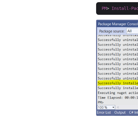
PM
> 
Install-Pa